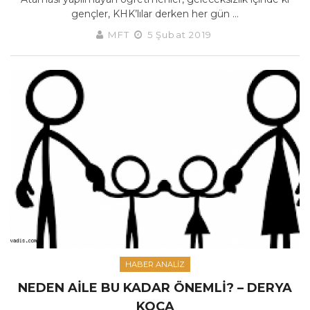
gençler, KHK’lılar derken her gün ...
MFT
5 Şubat 2019
HABER ANALIZ
NEDEN AILE BU KADAR ÖNEMLI? – DERYA
KOCA