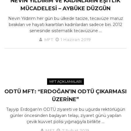
NEVIN YILDIRIM VE KADINLARIN EŞITLIK
MÜCADELESI – AYBÜKE DÜZGÜN
Nevin Yıldırım her gün bu ülkede tacize, tecavüze maruz
bırakılan ve hayatı karartılan kadınlardan sadece biri. 2012
senesinde sistematik tecavüzüne ...
MFT
1 Haziran 2019
MFT AÇIKLAMALARI
ODTÜ MFT: “ERDOĞAN’IN ODTÜ ÇIKARMASI
ÜZERINE”
Tayyip Erdoğan’ın ODTÜ ziyareti ve bu uğurda rektörlüğün
günler öncesinden başlayan telaşı, ziyaret günü yapılan
çevik kuvvet polisi yığınağıyla birlikte ...
MFT
7 Şubat 2019