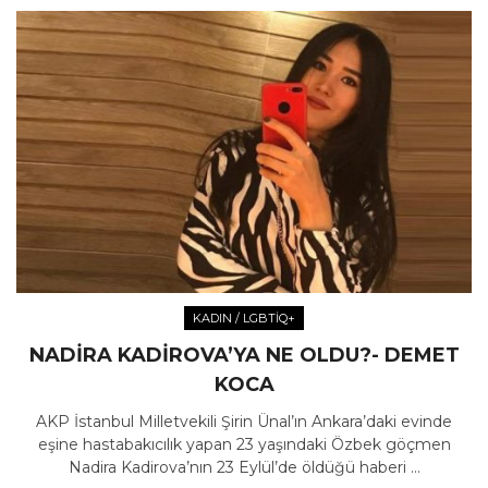
KADIN / LGBTİQ+
NADIRA KADIROVA’YA NE OLDU?- DEMET
KOCA
AKP İstanbul Milletvekili Şirin Ünal’ın Ankara’daki evinde
eşine hastabakıcılık yapan 23 yaşındaki Özbek göçmen
Nadira Kadirova’nın 23 Eylül’de öldüğü haberi ...