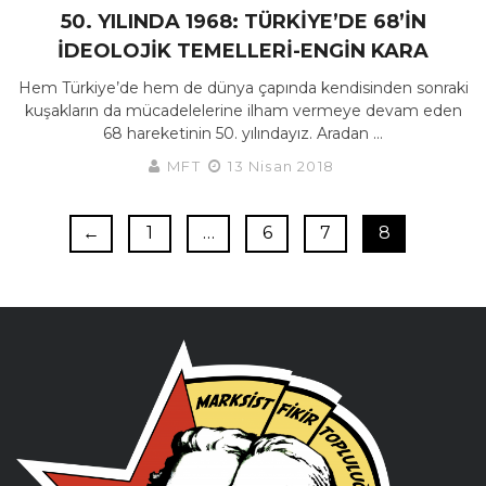
50. YILINDA 1968: TÜRKIYE’DE 68’IN
İDEOLOJIK TEMELLERI-ENGIN KARA
Hem Türkiye’de hem de dünya çapında kendisinden sonraki
kuşakların da mücadelelerine ilham vermeye devam eden
68 hareketinin 50. yılındayız. Aradan ...
MFT
13 Nisan 2018
←
1
…
6
7
8