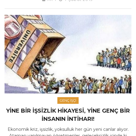
GENÇ İŞÇI
YINE BIR İŞSIZLIK HIKAYESI, YINE GENÇ BIR
İNSANIN İNTIHARI!
Ekonomik kriz, işsizlik, yoksulluk her gün yeni canlar alıyor.
Ataması yapılmayan öğretmenler, geleceksizlik içinde ki