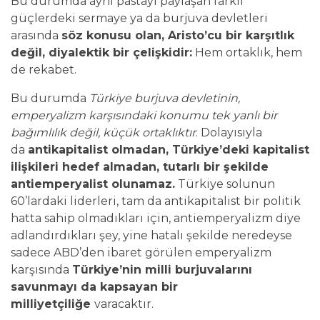
Bu durumda aynı pastayı paylaşan farklı
güçlerdeki sermaye ya da burjuva devletleri
arasında
söz konusu olan, Aristo’cu bir karşıtlık
değil, diyalektik bir çelişkidir:
Hem ortaklık, hem
de rekabet.
Bu durumda
Türkiye burjuva devletinin,
emperyalizm karşısındaki konumu tek yanlı bir
bağımlılık değil, küçük ortaklıktır
. Dolayısıyla
da
antikapitalist olmadan, Türkiye’deki kapitalist
ilişkileri hedef almadan, tutarlı bir şekilde
antiemperyalist olunamaz.
Türkiye solunun
60’lardaki liderleri, tam da antikapitalist bir politik
hatta sahip olmadıkları için, antiemperyalizm diye
adlandırdıkları şey, yine hatalı şekilde neredeyse
sadece ABD’den ibaret görülen emperyalizm
karşısında
T
ürkiye’nin milli burjuvalarını
savunmayı da kapsayan bir
milliyetçiliğe
varacaktır.