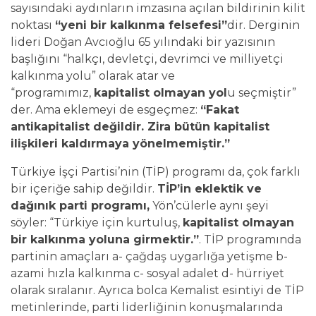
sayısındaki aydınların imzasına açılan bildirinin kilit
noktası
“yeni bir kalkınma felsefesi”
dir. Derginin
lideri Doğan Avcıoğlu 65 yılındaki bir yazısının
başlığını “halkçı, devletçi, devrimci ve milliyetçi
kalkınma yolu” olarak atar ve
“programımız,
kapitalist olmayan yol
u seçmiştir”
der. Ama eklemeyi de esgeçmez:
“Fakat
antikapitalist değildir. Zira bütün kapitalist
ilişkileri kaldırmaya yönelmemiştir.”
Türkiye İşçi Partisi’nin (TİP) programı da, çok farklı
bir içeriğe sahip değildir.
T
İP’in eklektik ve
dağınık parti programı,
Yön’cülerle aynı şeyi
söyler: “Türkiye için kurtuluş,
k
apitalist olmayan
bir kalkınma yoluna girmektir.”
. TİP programında
partinin amaçları a- çağdaş uygarlığa yetişme b-
azami hızla kalkınma c- sosyal adalet d- hürriyet
olarak sıralanır. Ayrıca bolca Kemalist esintiyi de TİP
metinlerinde, parti liderliğinin konuşmalarında