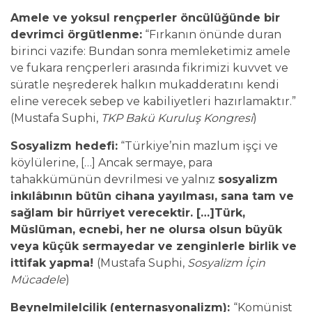
Amele ve yoksul rençperler öncülüğünde bir
devrimci örgütlenme:
“Fırkanın önünde duran
birinci vazife: Bundan sonra memleketimiz amele
ve fukara rençperleri arasında fikrimizi kuvvet ve
süratle neşrederek halkın mukadderatını kendi
eline verecek sebep ve kabiliyetleri hazırlamaktır.”
(Mustafa Suphi,
TKP Bakü Kuruluş Kongresi
)
Sosyalizm hedefi:
“Türkiye’nin mazlum işçi ve
köylülerine, […] Ancak sermaye, para
tahakkümünün devrilmesi ve yalnız
sosyalizm
inkılâbının bütün cihana yayılması, sana tam ve
sağlam bir hürriyet verecektir. […]Türk,
Müslüman, ecnebi, her ne olursa olsun büyük
veya küçük sermayedar ve zenginlerle birlik ve
ittifak yapma!
(Mustafa Suphi,
Sosyalizm İçin
Mücadele
)
Beynelmilelcilik (enternasyonalizm):
“Komünist