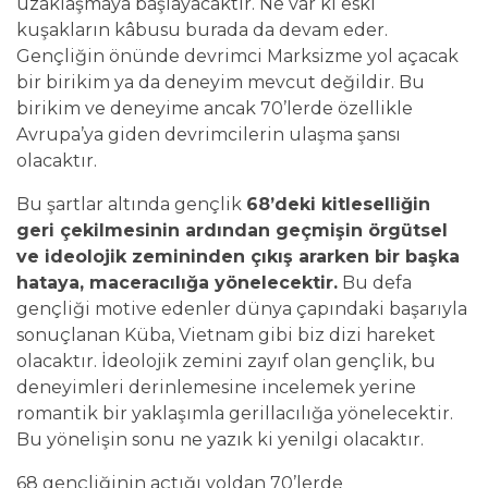
uzaklaşmaya başlayacaktır. Ne var ki eski
kuşakların kâbusu burada da devam eder.
Gençliğin önünde devrimci Marksizme yol açacak
bir birikim ya da deneyim mevcut değildir. Bu
birikim ve deneyime ancak 70’lerde özellikle
Avrupa’ya giden devrimcilerin ulaşma şansı
olacaktır.
Bu şartlar altında gençlik
68’deki kitleselliğin
geri çekilmesinin ardından geçmişin örgütsel
ve ideolojik zemininden çıkış ararken bir başka
hataya, maceracılığa yönelecektir.
Bu defa
gençliği motive edenler dünya çapındaki başarıyla
sonuçlanan Küba, Vietnam gibi biz dizi hareket
olacaktır. İdeolojik zemini zayıf olan gençlik, bu
deneyimleri derinlemesine incelemek yerine
romantik bir yaklaşımla gerillacılığa yönelecektir.
Bu yönelişin sonu ne yazık ki yenilgi olacaktır.
68 gençliğinin açtığı yoldan 70’lerde