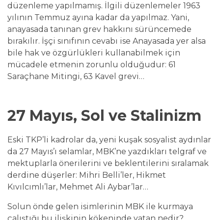
düzenleme yapılmamış. İlgili düzenlemeler 1963
yılının Temmuz ayına kadar da yapılmaz. Yani,
anayasada tanınan grev hakkını sürüncemede
bırakılır. İşçi sınıfının cevabı ise Anayasada yer alsa
bile hak ve özgürlükleri kullanabilmek için
mücadele etmenin zorunlu olduğudur: 61
Saraçhane Mitingi, 63 Kavel grevi…
27 Mayıs, Sol ve Stalinizm
Eski TKP’li kadrolar da, yeni kuşak sosyalist aydınlar
da 27 Mayıs’ı selamlar, MBK’ne yazdıkları telgraf ve
mektuplarla önerilerini ve beklentilerini sıralamak
derdine düşerler: Mihri Belli’ler, Hikmet
Kıvılcımlı’lar, Mehmet Ali Aybar’lar…
Solun önde gelen isimlerinin MBK ile kurmaya
çalıştığı bu ilişkinin kökeninde yatan nedir?