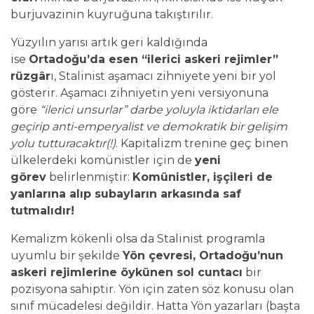
burjuvazinin kuyruğuna takıştırılır.
Yüzyılın yarısı artık geri kaldığında
ise
Ortadoğu’da esen “ilerici askeri rejimler”
rüzgâr
ı, Stalinist aşamacı zihniyete yeni bir yol
gösterir. Aşamacı zihniyetin yeni versiyonuna
göre
“ilerici unsurlar” darbe yoluyla iktidarları ele
geçirip anti-emperyalist ve demokratik bir gelişim
yolu tutturacaktır(!)
. Kapitalizm trenine geç binen
ülkelerdeki komünistler için de
yeni
görev
belirlenmiştir:
Komünistler, işçileri de
yanlarına alıp subayların arkasında saf
tutmalıdır!
Kemalizm kökenli olsa da Stalinist programla
uyumlu bir şekilde
Yön çevresi, Ortadoğu’nun
askeri rejimlerine öykünen sol cuntacı
bir
pozisyona sahiptir. Yön için zaten söz konusu olan
sınıf mücadelesi değildir. Hatta Yön yazarları (başta