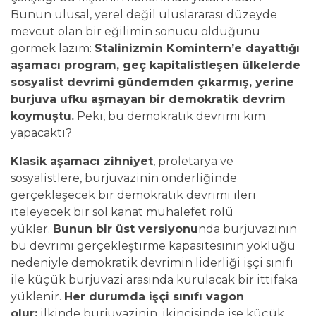
Bunun ulusal, yerel değil uluslararası düzeyde
mevcut olan bir eğilimin sonucu olduğunu
görmek lazım:
Stalinizmin Komintern’e dayattığı
aşamacı program, geç kapitalistleşen ülkelerde
sosyalist devrimi gündemden çıkarmış, yerine
burjuva ufku aşmayan bir demokratik devrim
koymuştu.
Peki, bu demokratik devrimi kim
yapacaktı?
Klasik aşamacı zihniyet
, proletarya ve
sosyalistlere, burjuvazinin önderliğinde
gerçekleşecek bir demokratik devrimi ileri
iteleyecek bir sol kanat muhalefet rolü
yükler.
Bunun bir üst versiyonu
nda burjuvazinin
bu devrimi gerçekleştirme kapasitesinin yokluğu
nedeniyle demokratik devrimin liderliği işçi sınıfı
ile küçük burjuvazi arasında kurulacak bir ittifaka
yüklenir.
Her durumda işçi sınıfı vagon
olur:
ilkinde burjuvazinin, ikincisinde ise küçük