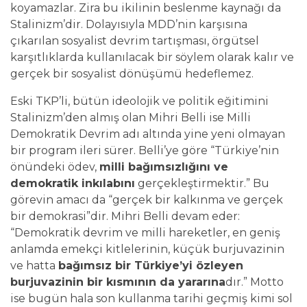
koyamazlar. Zira bu ikilinin beslenme kaynağı da
Stalinizm’dir. Dolayısıyla MDD’nin karşısına
çıkarılan sosyalist devrim tartışması, örgütsel
karşıtlıklarda kullanılacak bir söylem olarak kalır ve
gerçek bir sosyalist dönüşümü hedeflemez.
Eski TKP’li, bütün ideolojik ve politik eğitimini
Stalinizm’den almış olan Mihri Belli ise Milli
Demokratik Devrim adı altında yine yeni olmayan
bir program ileri sürer. Belli’ye göre “Türkiye’nin
önündeki ödev,
milli bağımsızlığını ve
demokratik inkılabını
gerçekleştirmektir.” Bu
görevin amacı da “gerçek bir kalkınma ve gerçek
bir demokrasi”dir. Mihri Belli devam eder:
“Demokratik devrim ve milli hareketler, en geniş
anlamda emekçi kitlelerinin, küçük burjuvazinin
ve hatta
bağımsız bir Türkiye’yi özleyen
burjuvazinin bir kısmının da yararına
dır.” Motto
ise bugün hala son kullanma tarihi geçmiş kimi sol