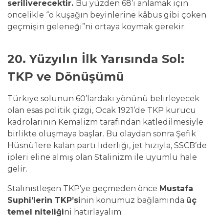
seriliverecektir.
Bu yüzden 68’i anlamak için
öncelikle “o kuşağın beyinlerine kâbus gibi çöken
geçmişin geleneği”ni ortaya koymak gerekir.
20. Yüzyılın İlk Yarısında Sol:
TKP ve Dönüşümü
Türkiye solunun 60’lardaki yönünü belirleyecek
olan esas politik çizgi, Ocak 1921’de TKP kurucu
kadrolarının Kemalizm tarafından katledilmesiyle
birlikte oluşmaya başlar. Bu olaydan sonra Şefik
Hüsnü’lere kalan parti liderliği, jet hızıyla, SSCB’de
ipleri eline almış olan Stalinizm ile uyumlu hale
gelir.
Stalinistleşen TKP’ye geçmeden önce
Mustafa
Suphi’lerin TKP’si
nin konumuz bağlamında
üç
temel niteliği
ni hatırlayalım: