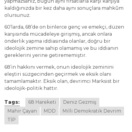
yapmazsanız, bugün aynı fırsatlarla karşı karşıya
kaldığınızda bir kez daha aynı sonuçlara mahkûm
olursunuz.
60’larda, 68’de on binlerce genç ve emekçi, düzen
karşısında mücadeleye girişmiş, ancak onlara
önderlik yapma iddiasında olanlar, doğru bir
ideolojik zemine sahip olamamış ve bu iddianın
gereklerini yerine getirememiştir.
68’in hakkını vermek, onun ideolojik zeminini
eleştiri süzgecinden geçirmek ve eksik olanı
tamamlamaktır. Eksik olan, devrimci Marksist bir
ideolojik-politik hattır.
Tags:
68 Hareketi
Deniz Gezmiş
Mahir Çayan
MDD
Milli Demokratik Devrim
TİP