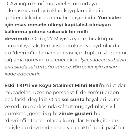
D. Avcıoğlu) sınıf mücadelesinin ortaya
çıkmasından duydukları kaygıları bile dile
getirecek kadar bu cenahın dışındadır.
Yön’cüler
için esas mesele ülkeyi kapitalist olmayan
kalkınma yoluna sokacak bir milli
devrimdir.
Ordu, 27 Mayıs’ta yarım bıraktığını
tamamlayacak, Kemalist bürokrasi ve aydınlar da
bu “devrim”in tamamlanması için toplumsal zemini
sağlama görevini üstlenecektir.
İşçi, sadece subayın
arkasında saf tuttuğu sürece Yön’cüler için anlam
ifade edecektir.
Eski TKP’li ve koyu Stalinist Mihri Belli
’nin iktidar
mücadelesi üzerine perspektifi de Yön’cülerden
pek farklı değildir. O da
sol cunta
hayalleri kurar
ve ordunun arkasında saf tutmuş aydınlar, sivil
bürokrasi, gençlik gibi
zinde güçleri
bu
“devrim”in tabanı olarak kurgular. Emekçiler de
haliyle bu devrimde öncü ya da aktif değil pasif bir