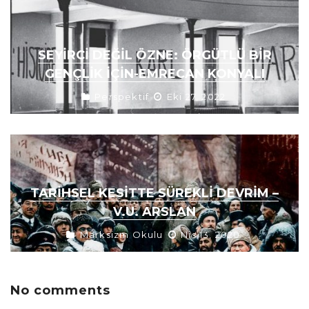
SEYIRCI DEĞIL ÖZNE: ÖRGÜTLÜ BİR
GENÇLİK İÇİN-EMRECAN KONYALI
Perspektif
Eki 27, 2022
TARIHSEL KESITTE SÜREKLI DEVRIM –
V.U. ARSLAN
Marksizm Okulu
Nis 13, 2020
No comments