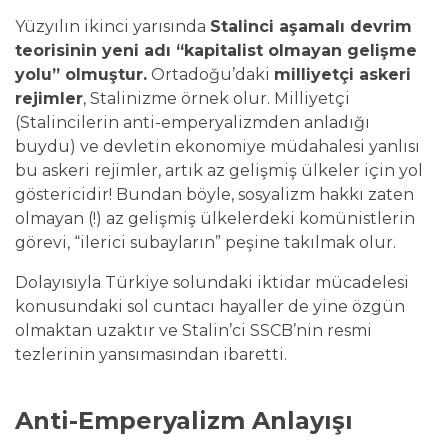
Yüzyılın ikinci yarısında
S
talinci aşamalı devrim
teorisinin yeni adı “kapitalist olmayan gelişme
yolu” olmuştur.
Ortadoğu’daki
milliyetçi askeri
rejimler
, Stalinizme örnek olur. Milliyetçi
(Stalincilerin anti-emperyalizmden anladığı
buydu) ve devletin ekonomiye müdahalesi yanlısı
bu askeri rejimler, artık az gelişmiş ülkeler için yol
göstericidir! Bundan böyle, sosyalizm hakkı zaten
olmayan (!) az gelişmiş ülkelerdeki komünistlerin
görevi, “ilerici subayların” peşine takılmak olur.
Dolayısıyla Türkiye solundaki iktidar mücadelesi
konusundaki sol cuntacı hayaller de yine özgün
olmaktan uzaktır ve Stalin’ci SSCB’nin resmi
tezlerinin yansımasından ibaretti.
Anti-Emperyalizm Anlayışı