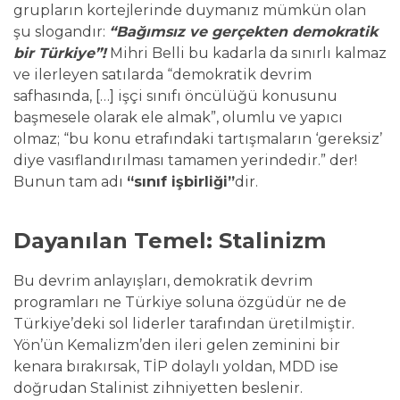
grupların kortejlerinde duymanız mümkün olan
şu slogandır:
“Bağımsız ve gerçekten demokratik
bir Türkiye”
!
Mihri Belli bu kadarla da sınırlı kalmaz
ve ilerleyen satılarda “demokratik devrim
safhasında, […] işçi sınıfı öncülüğü konusunu
başmesele olarak ele almak”, olumlu ve yapıcı
olmaz; “bu konu etrafındaki tartışmaların ‘gereksiz’
diye vasıflandırılması tamamen yerindedir.” der!
Bunun tam adı
“sınıf işbirliği”
dir.
Dayanılan Temel: Stalinizm
Bu devrim anlayışları, demokratik devrim
programları ne Türkiye soluna özgüdür ne de
Türkiye’deki sol liderler tarafından üretilmiştir.
Yön’ün Kemalizm’den ileri gelen zeminini bir
kenara bırakırsak, TİP dolaylı yoldan, MDD ise
doğrudan Stalinist zihniyetten beslenir.