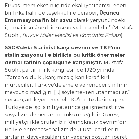
Fırkası memleketin içinde ekalliyeti temsil eden
bir fırka halinde teşekkül ile beraber,
Üçüncü
Enternasyonal’in bir uzvu
olarak yeryüzündeki
içtimai inkılâbın bir rüknü ve bir amilidir.” (Mustafa
Suphi,
Büyük Millet Meclisi ve Komünist Fırkası
)
SSCB’deki Stalinist karşı devrim ve TKP’nin
stalinizasyonu ile birlikte bu kritik önermeler
derhal tarihin çöplüğüne karışmıştır.
Mustafa
Suphi, partinin ilk kongresinde 1920 yılında
“Zaman oldu ki, karşımıza çıkan kara fikirli
mürteciler, Türkiye’de amele ve rençper sınıfının
mevcut olmadığını […] söylemekten utanmadılar.”
derken, artık yeni model TKP’nin tezlerine göre
Türkiye’de işçi sınıfı yeterince gelişmemiştir ve
sosyalizm de henüz mümkün değildir. Görev,
milliyetçilikle örülen bir “demokratik devrim”dir.
Haliyle enternasyonalizm de ulusal partilerin
sırtlarını dayayacakları bir yabancı dosttan ibaret