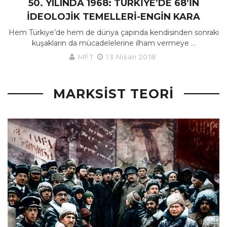
50. YILINDA 1968: TÜRKIYE’DE 68’IN
İDEOLOJIK TEMELLERI-ENGIN KARA
Hem Türkiye’de hem de dünya çapında kendisinden sonraki
kuşakların da mücadelelerine ilham vermeye ...
MFT
13 Nisan 2018
MARKSIST TEORI