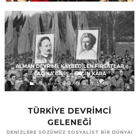
ALMAN DEVRIMI: KAYBEDILEN FIRSATLAR
ÇAĞINA GIRIŞ – ENGIN KARA
Marksizm Okulu
Nis 13, 2020
TÜRKIYE DEVRIMCI
GELENEĞI
DENIZLERE SÖZÜMÜZ SOSYALIST BIR DÜNYA!