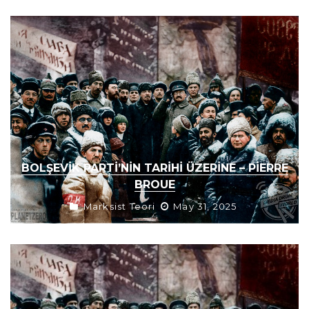
BOLŞEVIK PARTI’NIN TARIHI ÜZERINE – PIERRE
BROUE
Marksist Teori
May 31, 2025