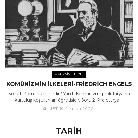
MARKSIST TEORI
KOMÜNIZMIN İLKELERI-FRIEDRICH ENGELS
Soru 1: Komünizm nedir? Yanıt: Komünizm, proletaryanın
kurtuluş koşullarının öğretisidir. Soru 2: Proletarya ...
MFT
1 Nisan 2020
TARIH