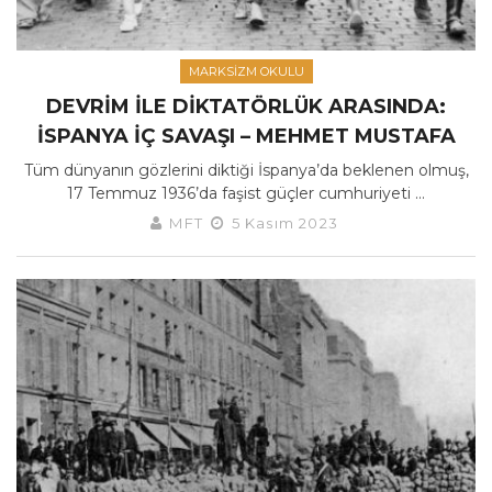
MARKSIZM OKULU
DEVRIM ILE DIKTATÖRLÜK ARASINDA:
İSPANYA İÇ SAVAŞI – MEHMET MUSTAFA
Tüm dünyanın gözlerini diktiği İspanya’da beklenen olmuş,
17 Temmuz 1936’da faşist güçler cumhuriyeti ...
MFT
5 Kasım 2023