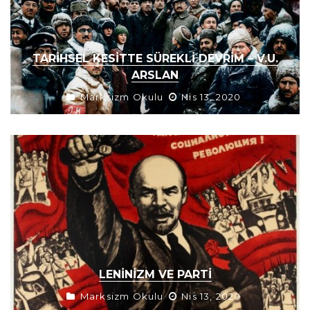
TARIHSEL KESITTE SÜREKLI DEVRIM – V.U.
ARSLAN
Marksizm Okulu
Nis 13, 2020
LENINIZM VE PARTI
Marksizm Okulu
Nis 13, 2020