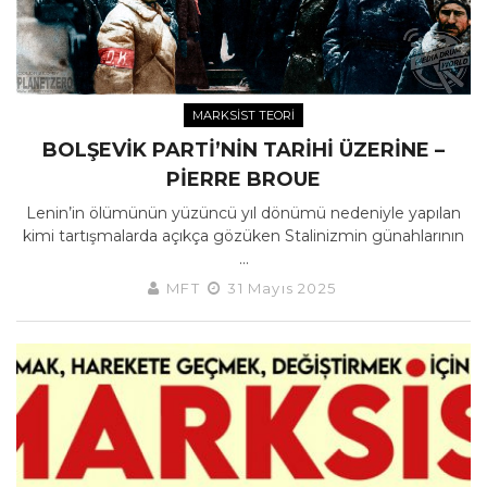
MARKSIST TEORI
BOLŞEVIK PARTI’NIN TARIHI ÜZERINE –
PIERRE BROUE
Lenin’in ölümünün yüzüncü yıl dönümü nedeniyle yapılan
kimi tartışmalarda açıkça gözüken Stalinizmin günahlarının
...
MFT
31 Mayıs 2025