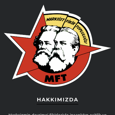
HAKKIMIZDA
Marksizmin devrimci fikirleriyle insanlığın eşitlik ve