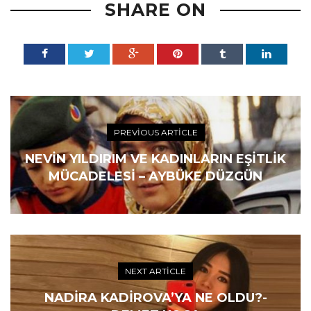
SHARE ON
PREVIOUS ARTICLE
NEVIN YILDIRIM VE KADINLARIN EŞITLIK
MÜCADELESI – AYBÜKE DÜZGÜN
NEXT ARTICLE
NADIRA KADIROVA’YA NE OLDU?-