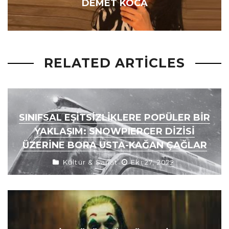
DEMET KOCA
RELATED ARTICLES
SINIFSAL EŞITSIZLIKLERE POPÜLER BIR
YAKLAŞIM: SNOWPIERCER DİZİSİ
ÜZERİNE BORA USTA-KAĞAN ÇAĞLAR
Kültür & Sanat
Eki 27, 2022