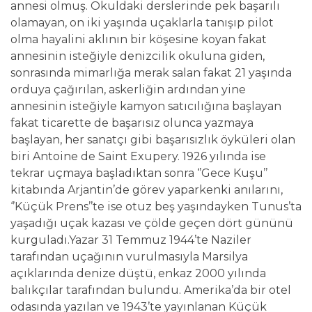
annesi olmuş. Okuldaki derslerinde pek başarılı
olamayan, on iki yaşında uçaklarla tanışıp pilot
olma hayalini aklının bir köşesine koyan fakat
annesinin isteğiyle denizcilik okuluna giden,
sonrasında mimarlığa merak salan fakat 21 yaşında
orduya çağırılan, askerliğin ardından yine
annesinin isteğiyle kamyon satıcılığına başlayan
fakat ticarette de başarısız olunca yazmaya
başlayan, her sanatçı gibi başarısızlık öyküleri olan
biri Antoine de Saint Exupery. 1926 yılında ise
tekrar uçmaya başladıktan sonra ‘’Gece Kuşu’’
kitabında Arjantin’de görev yaparkenki anılarını,
‘’Küçük Prens’’te ise otuz beş yaşındayken Tunus’ta
yaşadığı uçak kazası ve çölde geçen dört gününü
kurguladı.Yazar 31 Temmuz 1944’te Naziler
tarafından uçağının vurulmasıyla Marsilya
açıklarında denize düştü, enkaz 2000 yılında
balıkçılar tarafından bulundu. Amerika’da bir otel
odasında yazılan ve 1943’te yayınlanan Küçük