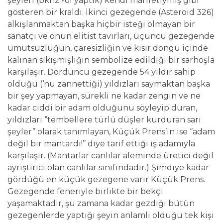
şeyleri (bknz.Yol yaptık) kendi marifetiymiş gibi
gösteren bir kraldı. İkinci gezegende (Asteroid 326)
alkışlanmaktan başka hiçbir isteği olmayan bir
sanatçı ve onun elitist tavırları, üçüncü gezegende
umutsuzluğun, çaresizliğin ve kısır döngü içinde
kalınan sıkışmışlığın sembolize edildiği bir sarhoşla
karşılaşır. Dördüncü gezegende 54 yıldır sahip
olduğu (‘nu zannettiği) yıldızları saymaktan başka
bir şey yapmayan, sürekli ne kadar zengin ve ne
kadar ciddi bir adam olduğunu söyleyip duran,
yıldızları ‘’tembellere türlü düşler kurduran sarı
şeyler’’ olarak tanımlayan, Küçük Prens’in ise ‘’adam
değil bir mantardı!’’ diye tarif ettiği iş adamıyla
karşılaşır. (Mantarlar canlılar aleminde üretici değil
ayrıştırıcı olan canlılar sınıfındadır.) Şimdiye kadar
gördüğü en küçük gezegene varır Küçük Prens.
Gezegende feneriyle birlikte bir bekçi
yaşamaktadır, şu zamana kadar gezdiği bütün
gezegenlerde yaptığı şeyin anlamlı olduğu tek kişi