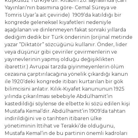
kuşkusuz Türkiye’dir. Kitabın 20. sayfasında (Can
Yayınları’nın basımına göre- Cemal Süreya ve
Tomris Uyar’a ait çeviride) 1909’da katıldığı bir
kongrede geleneksel kıyafetleri nedeniyle
aşağılanan ve dinlenmeyen fakat sonraki yıllarda
dediğim dedik bir Türk önderinin (orijinal metinde
yazar ”Diktatör” sözcüğünü kullanır. Önder, lider
veya düşünür gibi çeviriler çevirmenlerin ve
yayınevlerinin yapmış olduğu değişiklikten
ibarettir.) Avrupai tarzda giyinmeyenlerin ölüm
cezasına çarptırılacağına yönelik çıkardığı kanun
ile 1920’deki kongrede itibarı kurtarılan bir gök
bilimcisini anlatır. Kılık-Kıyafet kanununun 1925
yılında çıkarılması sebebiyle Abdülhamit’in
kastedildiği söylense de elbette ki sözü edilen kişi
Mustafa Kemal’dir. Abdülhamit’in 1909’da tahtan
indirildiğini ve o tarihten itibaren ülke
yönetiminin İttihat ve Terakki’de olduğunu,
Mustafa Kemal’in de bu partinin önemli kadroları