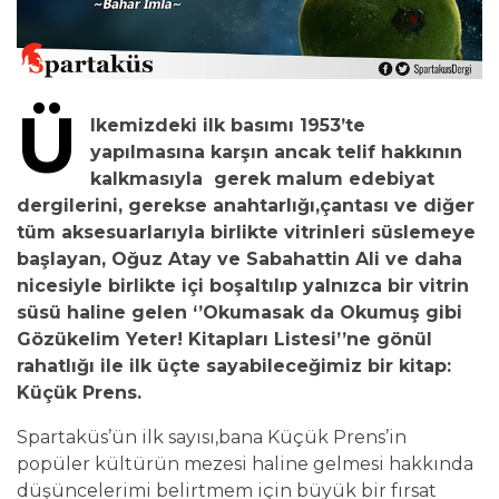
Ü
lkemizdeki ilk basımı 1953’te
yapılmasına karşın ancak telif hakkının
kalkmasıyla gerek malum edebiyat
dergilerini, gerekse anahtarlığı,çantası ve diğer
tüm aksesuarlarıyla birlikte vitrinleri süslemeye
başlayan, Oğuz Atay ve Sabahattin Ali ve daha
nicesiyle birlikte içi boşaltılıp yalnızca bir vitrin
süsü haline gelen ‘’Okumasak da Okumuş gibi
Gözükelim Yeter! Kitapları Listesi’’ne gönül
rahatlığı ile ilk üçte sayabileceğimiz bir kitap:
Küçük Prens.
Spartaküs’ün ilk sayısı,bana Küçük Prens’in
popüler kültürün mezesi haline gelmesi hakkında
düşüncelerimi belirtmem için büyük bir fırsat