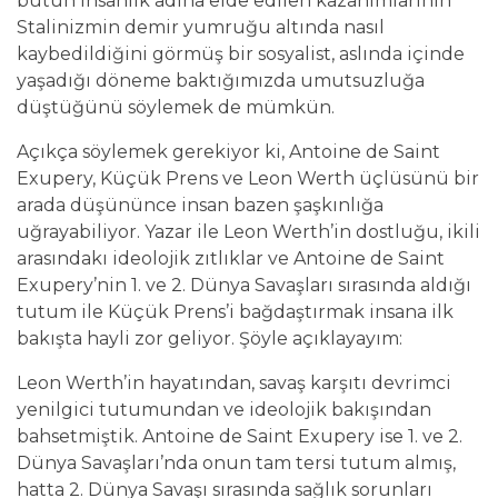
bütün insanlık adına elde edilen kazanımlarının
Stalinizmin demir yumruğu altında nasıl
kaybedildiğini görmüş bir sosyalist, aslında içinde
yaşadığı döneme baktığımızda umutsuzluğa
düştüğünü söylemek de mümkün.
Açıkça söylemek gerekiyor ki, Antoine de Saint
Exupery, Küçük Prens ve Leon Werth üçlüsünü bir
arada düşününce insan bazen şaşkınlığa
uğrayabiliyor. Yazar ile Leon Werth’in dostluğu, ikili
arasındakı ideolojik zıtlıklar ve Antoine de Saint
Exupery’nin 1. ve 2. Dünya Savaşları sırasında aldığı
tutum ile Küçük Prens’i bağdaştırmak insana ilk
bakışta hayli zor geliyor. Şöyle açıklayayım:
Leon Werth’in hayatından, savaş karşıtı devrimci
yenilgici tutumundan ve ideolojik bakışından
bahsetmiştik. Antoine de Saint Exupery ise 1. ve 2.
Dünya Savaşları’nda onun tam tersi tutum almış,
hatta 2. Dünya Savaşı sırasında sağlık sorunları