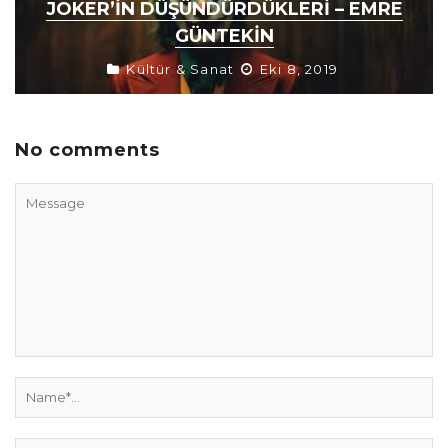
JOKER’IN DÜŞÜNDÜRDÜKLERI – EMRE
GÜNTEKIN
Kültür & Sanat
Eki 8, 2019
No comments