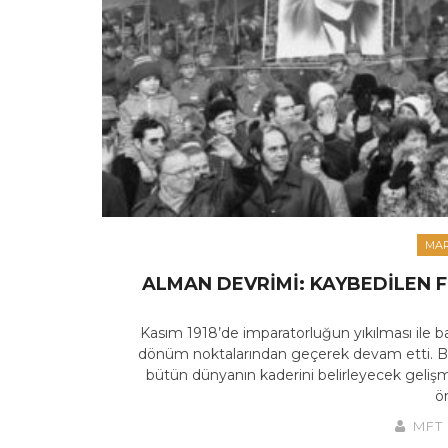
MAR
ALMAN DEVRIMI: KAYBEDILEN F
Kasım 1918’de imparatorluğun yıkılması ile ba
dönüm noktalarından geçerek devam etti. Be
bütün dünyanın kaderini belirleyecek geliş
ön
MFT