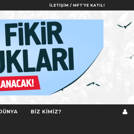
İLETIŞIM / MFT’YE KATIL!
DÜNYA
BIZ KIMIZ?