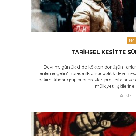
MAR
TARIHSEL KESITTE SÜ
Devrim, günlük dilde kökten dönüşüm anlamı
anlama gelir? Burada ilk önce politik devrim-s
hakim iktidar gruplarını grevler, protestolar 
mülkiyet ilişkilerin
MFT