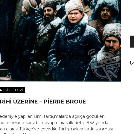
S
o
t
RKSIST TEORI
RIHI ÜZERINE – PIERRE BROUE
eniyle yapılan kimi tartışmalarda açıkça gözüken
irilmesine karşı bir cevap olarak ilk defa 1962 yılında
arı olarak Türkçe’ye çevirdik. Tartışmalara katkı sunması