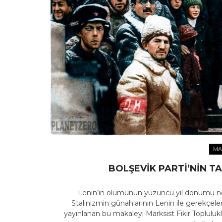
MA
BOLŞEVIK PARTI’NIN TA
Lenin’in ölümünün yüzüncü yıl dönümü ned
Stalinizmin günahlarının Lenin ile gerekçelend
yayınlanan bu makaleyi Marksist Fikir Toplulukl