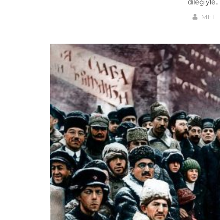
dileğiyle.
MFT