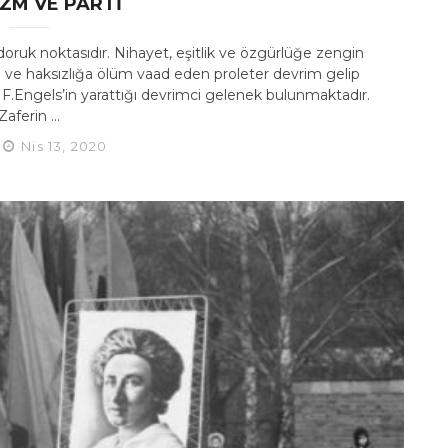
IZM VE PARTI
oruk noktasıdır. Nihayet, eşitlik ve özgürlüğe zengin
e ve haksızlığa ölüm vaad eden proleter devrim gelip
 F.Engels’in yarattığı devrimci gelenek bulunmaktadır.
Zaferin ...
Nis 13, 2020