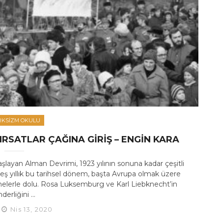
KSIZM OKULU
IRSATLAR ÇAĞINA GIRIŞ – ENGIN KARA
şlayan Alman Devrimi, 1923 yılının sonuna kadar çeşitli
ş yıllık bu tarihsel dönem, başta Avrupa olmak üzere
melerle dolu. Rosa Luksemburg ve Karl Liebknecht’in
derliğini ...
Nis 13, 2020