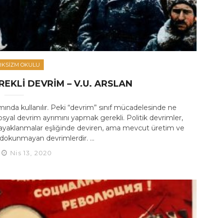
KSIZM OKULU
REKLI DEVRIM – V.U. ARSLAN
nda kullanılır. Peki “devrim” sınıf mücadelesinde ne
osyal devrim ayrımını yapmak gerekli. Politik devrimler,
ve ayaklanmalar eşliğinde deviren, ama mevcut üretim ve
e dokunmayan devrimlerdir. ...
Nis 13, 2020