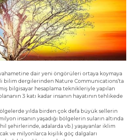
in vahametine dair yeni öngörüleri ortaya koymaya
li bilim dergilerinden Nature Communications’ta
miş bilgisayar hesaplama teknikleriyle yapılan
lananın 3 katı kadar insanın hayatının tehlikede
ölgelerde yılda birden çok defa büyük sellerin
lyon insanın yaşadığı bölgelerin suların altında
il şehirlerinde, adalarda vb.) yaşayanlar iklim
ak ve milyonlarca kişilik göç dalgaları