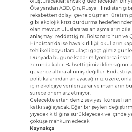
oluşturacaklar; ancak gidebilecekleri bir 
Öte yandan ABD, Çin, Rusya, Hindistan gib
rekabetten dolayı çevre düşmanı üretim pol
gibi ekolojik krizi durdurma hedeflerinden
olan mevcut uluslararası anlaşmaların bi
anlaşmayı reddettiğini, Bolsonaro’nun ve 
Hindistan’da ise hava kirliliği; okulların k
tehlikeli boyutlara ulaştı geçtiğimiz günle
Dünyada bugüne kadar milyonlarca insan e
zorunda kaldı. Bahsettiğimiz iklim sığınmac
güvence altına alınmış değiller. Endüstriy
politikalarından anlayacağımız üzere, onlar
için ekolojiye verilen zarar ve insanların 
sürece önem arz etmiyor.
Gelecekte artan deniz seviyesi küresel ısın
katkı sağlayacak. Eğer bir şeyleri değişti
yiyecek kıtlığına sürükleyecek ve içinde 
çöküşe mahkum edecek.
Kaynakça