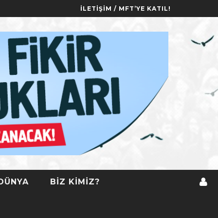
İLETIŞIM / MFT’YE KATIL!
DÜNYA
BIZ KIMIZ?