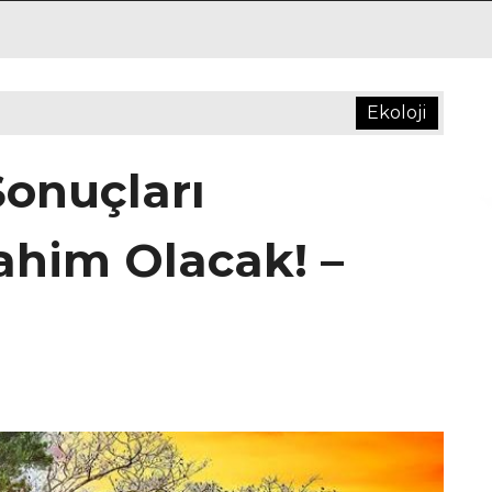
Ekoloji
Sonuçları
him Olacak! –