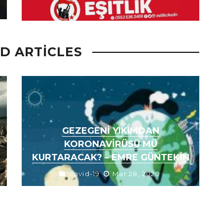
D ARTICLES
GEZEGENI YIKIMDAN
KORONAVIRÜSÜ MÜ
KURTARACAK? – EMRE GÜNTEKIN
covid-19
Mar 28, 2020
İronik bir şekilde küresel ekolojik krizin
bir sonucu olan Covid-19 salgını, aynı
zamanda ekolojinin nasıl düzlüğe
çıkabileceğine dair işaretler sunuyor. ...