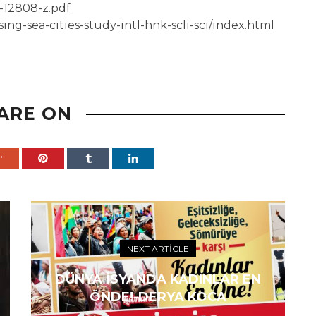
9-12808-z.pdf
sing-sea-cities-study-intl-hnk-scli-sci/index.html
ARE ON
NEXT ARTICLE
DÜNYA İSYANDA KADINLAR EN
ÖNDE!-DERYA KOCA