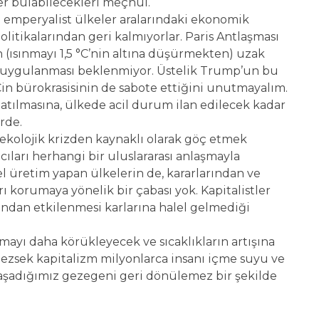
yer bulabilecekleri meçhul.
i emperyalist ülkeler aralarındaki ekonomik
itikalarından geri kalmıyorlar. Paris Antlaşması
 (ısınmayı 1,5 °C’nin altına düşürmekten) uzak
le uygulanması beklenmiyor. Üstelik Trump’un bu
Çin bürokrasisinin de sabote ettiğini unutmayalım.
apatılmasına, ülkede acil durum ilan edilecek kadar
rde.
kolojik krizden kaynaklı olarak göç etmek
ıları herhangi bir uluslararası anlaşmayla
el üretim yapan ülkelerin de, kararlarından ve
ı korumaya yönelik bir çabası yok. Kapitalistler
bundan etkilenmesi karlarına halel gelmediği
mayı daha körükleyecek ve sıcaklıkların artışına
rmezsek kapitalizm milyonlarca insanı içme suyu ve
yaşadığımız gezegeni geri dönülemez bir şekilde