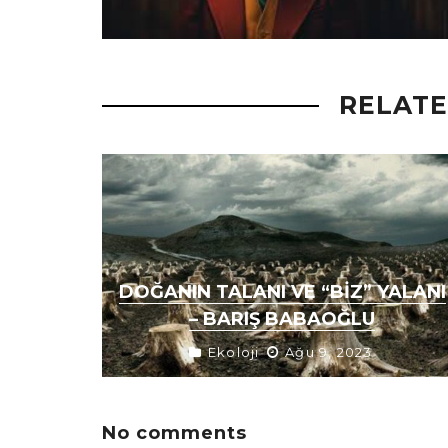
RELATE
DOĞANIN TALANI VE “BIZ” YALANI
– BARIŞ BABAOĞLU
Ekoloji
Ağu 9, 2023
İklim krizinin gerçekliği her geçen gün
etkisini hayatlarımızda daha da
gösteriyor. Geçtiğimiz senelerde
dünyanın dört bir yanında çıkan orman
No comments