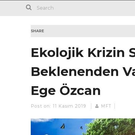
SHARE
Ekolojik Krizin 
Beklenenden Va
Ege Özcan
Post on:
11 Kasım 2019
MFT