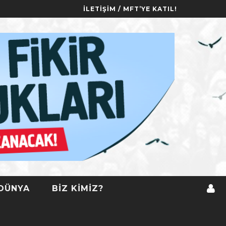
İLETIŞIM / MFT’YE KATIL!
DÜNYA
BIZ KIMIZ?