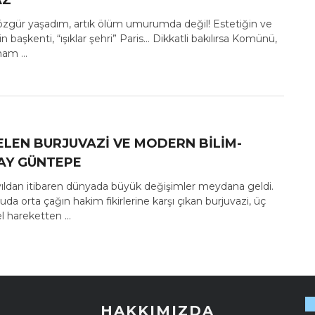
AZ
özgür yaşadım, artık ölüm umurumda değil! Estetiğin ve
in başkenti, “ışıklar şehri” Paris… Dikkatli bakılırsa Komünü,
ham ...
ELEN BURJUVAZI VE MODERN BILIM-
AY GÜNTEPE
yıldan itibaren dünyada büyük değişimler meydana geldi.
da orta çağın hakim fikirlerine karşı çıkan burjuvazi, üç
 hareketten ...
HAKKIMIZDA