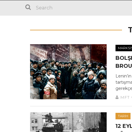
MARKSIS
BOLŞE
BROU
Lenin’i
tartışma
gerekçel
MFT
TARIH
12 EY