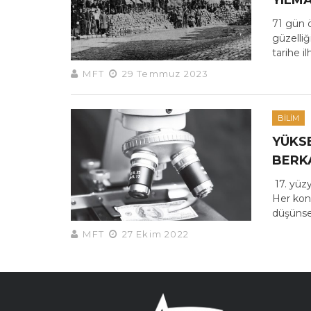
YILM
71 gün 
güzelliğ
tarihe il
MFT
29 Temmuz 2023
BILIM
YÜKS
BERK
17. yüz
Her konu
düşünsel
MFT
27 Ekim 2022