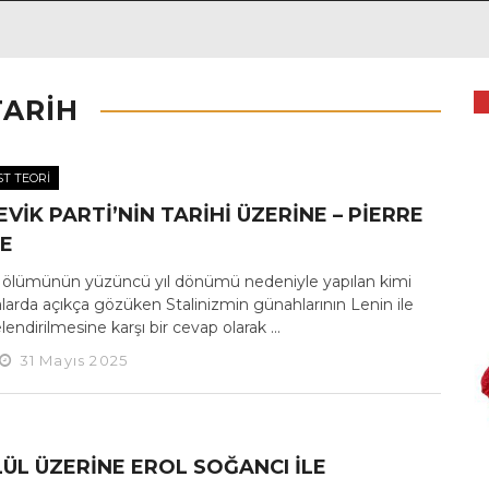
TARIH
T TEORI
VIK PARTI’NIN TARIHI ÜZERINE – PIERRE
E
n ölümünün yüzüncü yıl dönümü nedeniyle yapılan kimi
larda açıkça gözüken Stalinizmin günahlarının Lenin ile
endirilmesine karşı bir cevap olarak ...
31 Mayıs 2025
LÜL ÜZERINE EROL SOĞANCI ILE