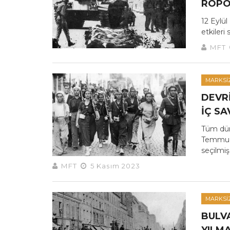
RÖPO
12 Eylü
etkileri 
MFT
MARKSI
DEVR
İÇ S
Tüm dün
Temmuz 
seçilmiş
MFT
5 Kasım 2023
MARKSI
BULV