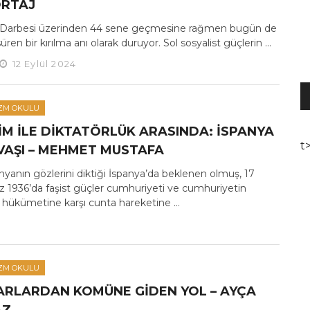
RTAJ
l Darbesi üzerinden 44 sene geçmesine rağmen bugün de
süren bir kırılma anı olarak duruyor. Sol sosyalist güçlerin ...
12 Eylül 2024
S
o
ZM OKULU
IM ILE DIKTATÖRLÜK ARASINDA: İSPANYA
t
AVAŞI – MEHMET MUSTAFA
yanın gözlerini diktiği İspanya’da beklenen olmuş, 17
1936’da faşist güçler cumhuriyeti ve cumhuriyetin
 hükümetine karşı cunta hareketine ...
ZM OKULU
ARLARDAN KOMÜNE GIDEN YOL – AYÇA