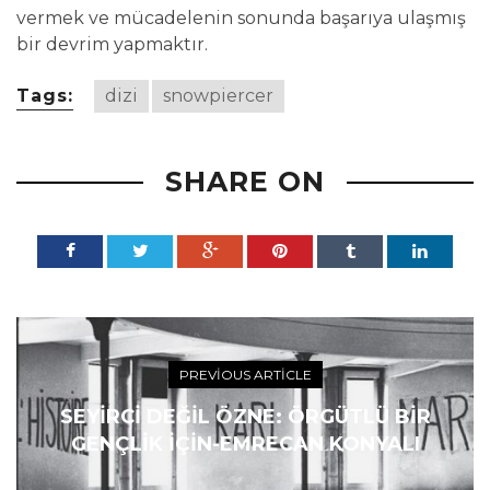
vermek ve mücadelenin sonunda başarıya ulaşmış
bir devrim yapmaktır.
Tags:
dizi
snowpiercer
SHARE ON
PREVIOUS ARTICLE
SEYIRCI DEĞIL ÖZNE: ÖRGÜTLÜ BİR
GENÇLİK İÇİN-EMRECAN KONYALI