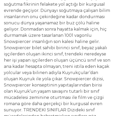
soğutma fikrinin felakete yol açtığı bir kurgusal
evrende geçiyor. Dünyayı soğutmaya çalışan bilim
insanlarının onu çekirdeğine kadar dondurması
sonucu dünya yaşanamaz bir buz çölü haline
geliyor. Donmadan sonra hayatta kalmak için, hiç
durmamak üzere tasarlanan 1001 vagonlu
Snowpiercer insanlığın son kalesi haline gelir.
Snowpiercer bilet sahibi birinci sınıf, beyaz yakalı
işçilerden oluşan ikinci sınıf, trendeki neredeyse
her işi yapan işçilerden oluşan üçüncü sınıf ve son
ana kadar hesapta olmayan, treni istila eden kaçak
yolcular veya bilinen adıyla Kuyrukçular’dan
oluşan Kuyruk ile yola çıkar. Snowpiercer dizisi,
Snowpiercer konseptinin yapıtaşlarından birisi
olan Kuyruk’un yaşam savaşını tutarlı bir sınıf
mücadelesi zeminine oturtması ile film ve çizgi
romana göre daha gerçekçi bir kurgusal evren
sunuyor. TRENDEKI SINIFLAR Dizideki sınıf