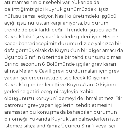
atılmamasının bir sebebi var. Yukarıda da
belirttiğimiz gibi Kuyruk günümüzdeki işsiz
nüfusu temsil ediyor. Nasıl ki üretimdeki işgücü
açığı işsiz nüfustan karşılanıyorsa, bu durum
trende de pek farklı değil. Trendeki işgücü açığı
Kuyruk’taki “işe yarar” kişilerle gideriliyor. Her ne
kadar bahsedeceğimiz durumu dizide yalnızca bir
defa görmüş olsak da Kuyruk’un bir diğer amacı da
Üçüncü Sınıf’ın üzerinde bir tehdit unsuru olması.
Birinci sezonun 6. Bölümünde işçiler grev kararı
alınca Melanie Cavill grevi durdurmaları için grev
yapan işçilerden rastgele seçilecek 10 işçinin
Kuyruk’a gönderileceği ve Kuyruk’tan 10 kişinin
yerlerine getirileceğini söyleyip “sahip
olduğunuzu koruyun” demeyi de ihmal etmez. Bir
patronun grev yapan işçilerini tehdit etmesini
anımsatan bu konuşma da bahsedilen durumun
bir örneği. Yukarıda Kuyruk’tan bahsederken ister
istemez sıkça andığımız Üçüncü Sınıf’ı veya işçi