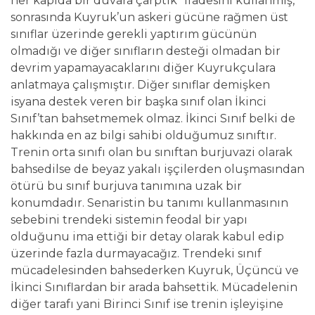
her kapıda bir duvara çarptık” ifadesini kullanmış,
sonrasında Kuyruk’un askeri gücüne rağmen üst
sınıflar üzerinde gerekli yaptırım gücünün
olmadığı ve diğer sınıfların desteği olmadan bir
devrim yapamayacaklarını diğer Kuyrukçulara
anlatmaya çalışmıştır. Diğer sınıflar demişken
isyana destek veren bir başka sınıf olan İkinci
Sınıf’tan bahsetmemek olmaz. İkinci Sınıf belki de
hakkında en az bilgi sahibi olduğumuz sınıftır.
Trenin orta sınıfı olan bu sınıftan burjuvazi olarak
bahsedilse de beyaz yakalı işçilerden oluşmasından
ötürü bu sınıf burjuva tanımına uzak bir
konumdadır. Senaristin bu tanımı kullanmasının
sebebini trendeki sistemin feodal bir yapı
olduğunu ima ettiği bir detay olarak kabul edip
üzerinde fazla durmayacağız. Trendeki sınıf
mücadelesinden bahsederken Kuyruk, Üçüncü ve
İkinci Sınıflardan bir arada bahsettik. Mücadelenin
diğer tarafı yani Birinci Sınıf ise trenin işleyişine