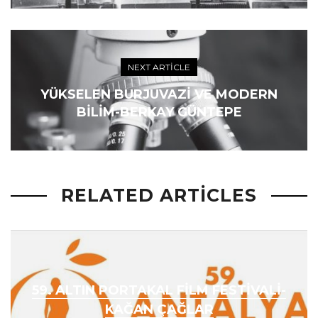
NEXT ARTICLE
YÜKSELEN BURJUVAZI VE MODERN
BILIM-BERKAY GÜNTEPE
RELATED ARTICLES
59. ALTIN PORTAKAL FILM FESTIVALI-
KAĞAN ÇAĞLAR