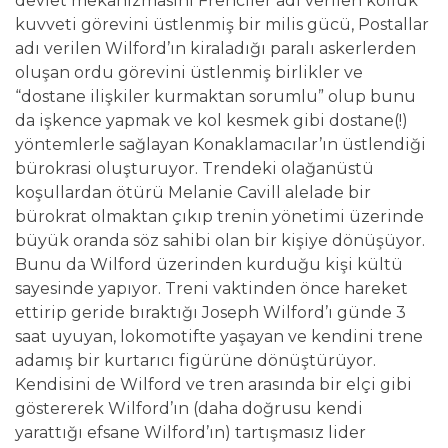
devlet mekanizmasını Frenciler adı verilen kolluk
kuvveti görevini üstlenmiş bir milis gücü, Postallar
adı verilen Wilford’ın kiraladığı paralı askerlerden
oluşan ordu görevini üstlenmiş birlikler ve
“dostane ilişkiler kurmaktan sorumlu” olup bunu
da işkence yapmak ve kol kesmek gibi dostane(!)
yöntemlerle sağlayan Konaklamacılar’ın üstlendiği
bürokrasi oluşturuyor. Trendeki olağanüstü
koşullardan ötürü Melanie Cavill alelade bir
bürokrat olmaktan çıkıp trenin yönetimi üzerinde
büyük oranda söz sahibi olan bir kişiye dönüşüyor.
Bunu da Wilford üzerinden kurduğu kişi kültü
sayesinde yapıyor. Treni vaktinden önce hareket
ettirip geride bıraktığı Joseph Wilford’ı günde 3
saat uyuyan, lokomotifte yaşayan ve kendini trene
adamış bir kurtarıcı figürüne dönüştürüyor.
Kendisini de Wilford ve tren arasında bir elçi gibi
göstererek Wilford’ın (daha doğrusu kendi
yarattığı efsane Wilford’ın) tartışmasız lider