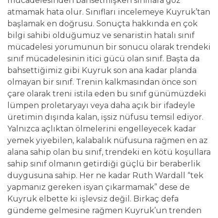
mücadelesinden bahsetmişken sınıflara göz
atmamak hata olur. Sınıfları incelemeye Kuyruk’tan
başlamak en doğrusu. Sonuçta hakkında en çok
bilgi sahibi olduğumuz ve senaristin hatalı sınıf
mücadelesi yorumunun bir sonucu olarak trendeki
sınıf mücadelesinin itici gücü olan sınıf. Başta da
bahsettiğimiz gibi Kuyruk son ana kadar planda
olmayan bir sınıf. Trenin kalkmasından önce son
çare olarak treni istila eden bu sınıf günümüzdeki
lümpen proletaryayı veya daha açık bir ifadeyle
üretimin dışında kalan, işsiz nüfusu temsil ediyor.
Yalnızca açlıktan ölmelerini engelleyecek kadar
yemek yiyebilen, kalabalık nüfusuna rağmen en az
alana sahip olan bu sınıf, trendeki en kötü koşullara
sahip sınıf olmanın getirdiği güçlü bir beraberlik
duygusuna sahip. Her ne kadar Ruth Wardall “tek
yapmanız gereken isyan çıkarmamak” dese de
Kuyruk elbette ki işlevsiz değil. Birkaç defa
gündeme gelmesine rağmen Kuyruk’un trenden