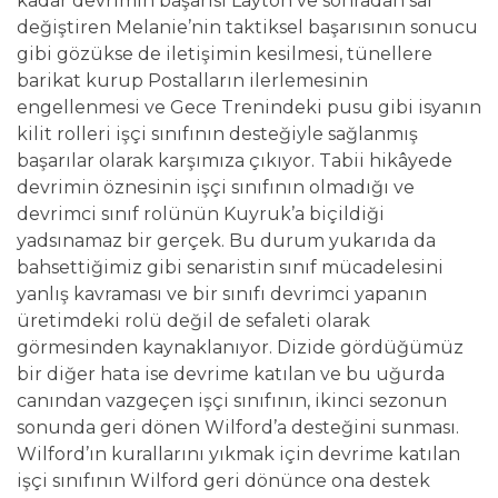
kadar devrimin başarısı Layton ve sonradan saf
değiştiren Melanie’nin taktiksel başarısının sonucu
gibi gözükse de iletişimin kesilmesi, tünellere
barikat kurup Postalların ilerlemesinin
engellenmesi ve Gece Trenindeki pusu gibi isyanın
kilit rolleri işçi sınıfının desteğiyle sağlanmış
başarılar olarak karşımıza çıkıyor. Tabii hikâyede
devrimin öznesinin işçi sınıfının olmadığı ve
devrimci sınıf rolünün Kuyruk’a biçildiği
yadsınamaz bir gerçek. Bu durum yukarıda da
bahsettiğimiz gibi senaristin sınıf mücadelesini
yanlış kavraması ve bir sınıfı devrimci yapanın
üretimdeki rolü değil de sefaleti olarak
görmesinden kaynaklanıyor. Dizide gördüğümüz
bir diğer hata ise devrime katılan ve bu uğurda
canından vazgeçen işçi sınıfının, ikinci sezonun
sonunda geri dönen Wilford’a desteğini sunması.
Wilford’ın kurallarını yıkmak için devrime katılan
işçi sınıfının Wilford geri dönünce ona destek