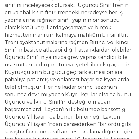
sınıfını inceleyecek olursak… Üçüncü Sınıf trenin
en kalabalık sınıfıdır, trendeki neredeyse her işi
yapmalarına rağmen sınıflı yapının bir sonucu
olarak kötü koşullarda yaşamaya ve birçok
hizmetten mahrum kalmaya mahkûm bir sınıftır.
Treni ayakta tutmalarına rağmen Birinci ve İkinci
Sınıf’ın basitçe atlatabildiği hastalıklardan ölebilen
Üçüncü Sınıf’ın yalnızca grev yapma tehdidi bile
üst sınıfları tedirgin etmeye yetebilecek güçtedir.
Kuyrukçuların bu gücü geç fark etmesi onlara
pahalıya patlamış ve onlarcası başarısız isyanlarda
telef olmuştur. Her ne kadar birinci sezonun
sonunda devrimi yapan Kuyrukçular olsa da bunu
Üçüncü ve İkinci Sınıf’ın desteği olmadan
başaramazlardı. Layton’ın ilk bölümde bahsettiği
Üçüncü Yıl İsyanı da bunun bir örneği. Layton
Üçüncü Yıl İsyanı’ndan bahsederken “bir ordu gibi
savaştık fakat ön taraftan destek alamadığımız için