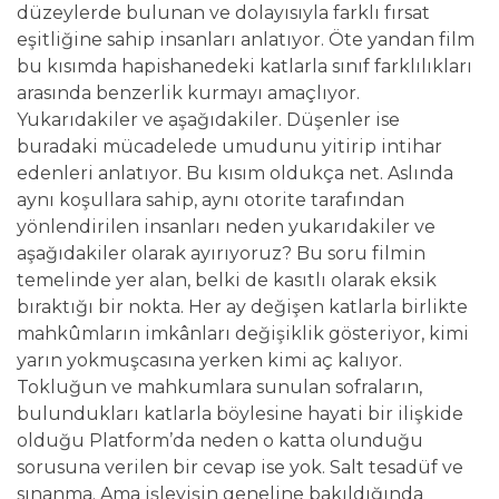
düzeylerde bulunan ve dolayısıyla farklı fırsat
eşitliğine sahip insanları anlatıyor. Öte yandan film
bu kısımda hapishanedeki katlarla sınıf farklılıkları
arasında benzerlik kurmayı amaçlıyor.
Yukarıdakiler ve aşağıdakiler. Düşenler ise
buradaki mücadelede umudunu yitirip intihar
edenleri anlatıyor. Bu kısım oldukça net. Aslında
aynı koşullara sahip, aynı otorite tarafından
yönlendirilen insanları neden yukarıdakiler ve
aşağıdakiler olarak ayırıyoruz? Bu soru filmin
temelinde yer alan, belki de kasıtlı olarak eksik
bıraktığı bir nokta. Her ay değişen katlarla birlikte
mahkûmların imkânları değişiklik gösteriyor, kimi
yarın yokmuşcasına yerken kimi aç kalıyor.
Tokluğun ve mahkumlara sunulan sofraların,
bulundukları katlarla böylesine hayati bir ilişkide
olduğu Platform’da neden o katta olunduğu
sorusuna verilen bir cevap ise yok. Salt tesadüf ve
sınanma. Ama işleyişin geneline bakıldığında