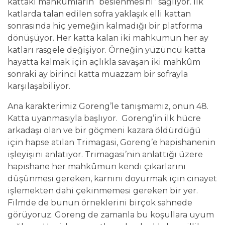
kattaki mahkûmların “beslenmesini” sağlıyor. İlk
katlarda talan edilen sofra yaklaşık elli kattan
sonrasında hiç yemeğin kalmadığı bir platforma
dönüşüyor. Her katta kalan iki mahkumun her ay
katları rasgele değişiyor. Örneğin yüzüncü katta
hayatta kalmak için açlıkla savaşan iki mahkûm
sonraki ay birinci katta muazzam bir sofrayla
karşılaşabiliyor.
Ana karakterimiz Goreng’le tanışmamız, onun 48.
Katta uyanmasıyla başlıyor. Goreng’in ilk hücre
arkadaşı olan ve bir göçmeni kazara öldürdüğü
için hapse atılan Trimagasi, Goreng’e hapishanenin
işleyişini anlatıyor. Trimagasi’nin anlattığı üzere
hapishane her mahkûmun kendi çıkarlarını
düşünmesi gereken, karnını doyurmak için cinayet
işlemekten dahi çekinmemesi gereken bir yer.
Filmde de bunun örneklerini birçok sahnede
görüyoruz. Goreng de zamanla bu koşullara uyum