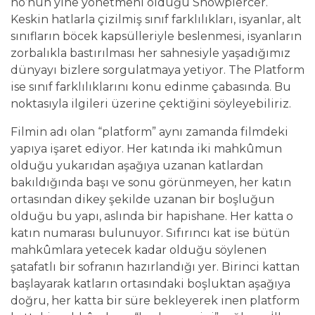
ho’nun yine yönetmeni olduğu Snowpiercer.
Keskin hatlarla çizilmiş sınıf farklılıkları, isyanlar, alt
sınıfların böcek kapsülleriyle beslenmesi, isyanların
zorbalıkla bastırılması her sahnesiyle yaşadığımız
dünyayı bizlere sorgulatmaya yetiyor. The Platform
ise sınıf farklılıklarını konu edinme çabasında. Bu
noktasıyla ilgileri üzerine çektiğini söyleyebiliriz.
Filmin adı olan “platform” aynı zamanda filmdeki
yapıya işaret ediyor. Her katında iki mahkûmun
olduğu yukarıdan aşağıya uzanan katlardan
bakıldığında başı ve sonu görünmeyen, her katın
ortasından dikey şekilde uzanan bir boşluğun
olduğu bu yapı, aslında bir hapishane. Her katta o
katın numarası bulunuyor. Sıfırıncı kat ise bütün
mahkûmlara yetecek kadar olduğu söylenen
şatafatlı bir sofranın hazırlandığı yer. Birinci kattan
başlayarak katların ortasındaki boşluktan aşağıya
doğru, her katta bir süre bekleyerek inen platform