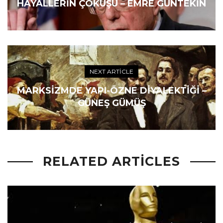
HAYALLERIN ÇÖKÜŞÜ – EMRE GÜNTEKIN
NEXT ARTICLE
MARKSIZMDE YAPI-ÖZNE DIYALEKTIĞI –
GÜNEŞ GÜMÜŞ
RELATED ARTICLES