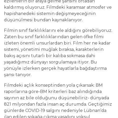
ezilenlerin bir araya gelme şansını ortadan
kaldırmış oluyoruz. Filmdeki karamsar atmosfer ve
hapishanedeki sistemin değişmeyeceğinin
düşünülmesi bundan kaynaklanıyor.
Filmin sınıf farklılıklarını ele aldığını görebiliyoruz.
Zaten bu sınıf farklılıklarından gelen öfke filmi
izleten önemli unsurlardan biri. Film her ne kadar
sistemi, yönetimi muğlak bıraksa, karakterlerin
bakış açısını tutarlı bir kalıba sokmasa dahi
yaşadığımız dünyayı sorgulamaya itiyor. Bu
yönüyle izlerken gerçek hayatlarla bağdaştırma
şansı tanıyor.
Filmdeki açlık konseptinden yola çıkarsak: BM
raporlarına göre-BM kriterleri baz alındığında
sayının az bile olduğunu düşünebiliriz- dünyada
821 milyondan fazla insan aç durumda. Geçtiğimiz
günlerde COVID-19 salgını nedeniyle Lübnan’da
ilan edilen sokağa çıkma yasağını yoksul