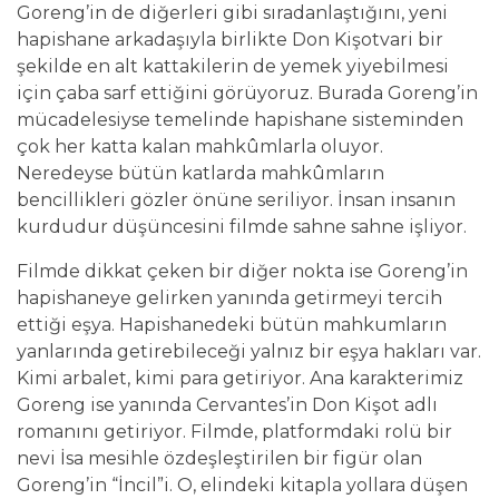
Goreng’in de diğerleri gibi sıradanlaştığını, yeni
hapishane arkadaşıyla birlikte Don Kişotvari bir
şekilde en alt kattakilerin de yemek yiyebilmesi
için çaba sarf ettiğini görüyoruz. Burada Goreng’in
mücadelesiyse temelinde hapishane sisteminden
çok her katta kalan mahkûmlarla oluyor.
Neredeyse bütün katlarda mahkûmların
bencillikleri gözler önüne seriliyor. İnsan insanın
kurdudur düşüncesini filmde sahne sahne işliyor.
Filmde dikkat çeken bir diğer nokta ise Goreng’in
hapishaneye gelirken yanında getirmeyi tercih
ettiği eşya. Hapishanedeki bütün mahkumların
yanlarında getirebileceği yalnız bir eşya hakları var.
Kimi arbalet, kimi para getiriyor. Ana karakterimiz
Goreng ise yanında Cervantes’in Don Kişot adlı
romanını getiriyor. Filmde, platformdaki rolü bir
nevi İsa mesihle özdeşleştirilen bir figür olan
Goreng’in “İncil”i. O, elindeki kitapla yollara düşen