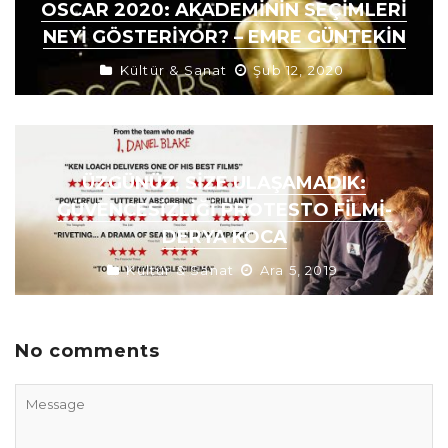
OSCAR 2020: AKADEMININ SEÇIMLERI
NEYI GÖSTERIYOR? – EMRE GÜNTEKIN
Kültür & Sanat
Şub 12, 2020
ÜZGÜNÜZ, SIZE ULAŞAMADIK:
GÜVENCESIZLIĞI PROTESTO FILMI-
DERYA KOCA
Kültür & Sanat
Ara 5, 2019
No comments