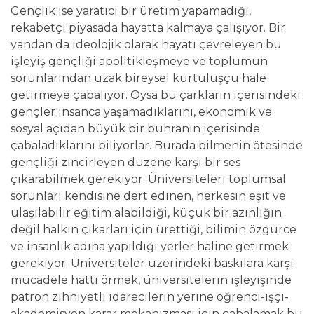
Gençlik ise yaratıcı bir üretim yapamadığı,
rekabetçi piyasada hayatta kalmaya çalışıyor. Bir
yandan da ideolojik olarak hayatı çevreleyen bu
işleyiş gençliği apolitikleşmeye ve toplumun
sorunlarından uzak bireysel kurtuluşçu hale
getirmeye çabalıyor. Oysa bu çarkların içerisindeki
gençler insanca yaşamadıklarını, ekonomik ve
sosyal açıdan büyük bir buhranın içerisinde
çabaladıklarını biliyorlar. Burada bilmenin ötesinde
gençliği zincirleyen düzene karşı bir ses
çıkarabilmek gerekiyor. Üniversiteleri toplumsal
sorunları kendisine dert edinen, herkesin eşit ve
ulaşılabilir eğitim alabildiği, küçük bir azınlığın
değil halkın çıkarları için ürettiği, bilimin özgürce
ve insanlık adına yapıldığı yerler haline getirmek
gerekiyor. Üniversiteler üzerindeki baskılara karşı
mücadele hattı örmek, üniversitelerin işleyişinde
patron zihniyetli idarecilerin yerine öğrenci-işçi-
akademisyen karar mekanizması için çabalamak bu