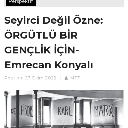
Perspektif
Seyirci Değil Özne:
ÖRGÜTLÜ BİR
GENÇLİK İÇİN-
Emrecan Konyalı
Post on:
27 Ekim 2022
MFT