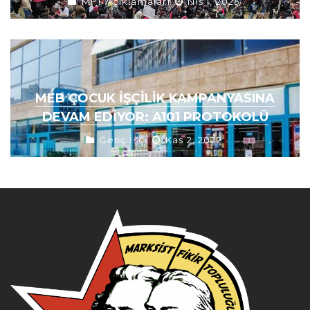
MFT Açıklamaları
Nis 1, 2025
MEB ÇOCUK İŞÇILIK KAMPANYASINA
DEVAM EDIYOR: A101 PROTOKOLÜ
Genç İşçi
Kas 2, 2022