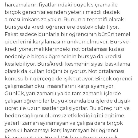
harcamaların fiyatlarındaki büyük sıçrama ile
birçok gencin ailesinden yeterli maddi destek
alması imkansıza yakın. Bunun alternatifi olarak
burs ya da kredi öğrencilere destek olabiliyor.
Fakat sadece bunlarla bir öğrencinin bütün temel
giderlerini karşılaması mümkün olmuyor. Burs ve
kredi yönetmeliklerindeki not ortalaması kıstası
nedeniyle birçok öğrencinin burs ya da kredisi
kesilebiliyor. Burs/kredi kesmenin siyasi baskılama
olarak da kullanıldığını biliyoruz. Not ortalaması
konusu bir gerçeğe de ışık tutuyor. Birçok öğrenci
çalışmadan okul masraflarını karşılayamıyor.
Günlük, yarı zamanlı ya da tam zamanlı işlerde
çalışan öğrenciler büyük oranda bu işlerde düşük
ücret ile uzun saatler çalışıyorlar. Bu süreç ruh ve
beden sağlığını olumsuz etkilediği gibi eğitime
yeterli zaman ayıramayan ve çalışsa dahi birçok
gerekli harcamayı karşılayamayan bir öğrenci
kitlesi yaratıyor. Bu yıl 105 bin öğrencinin hak