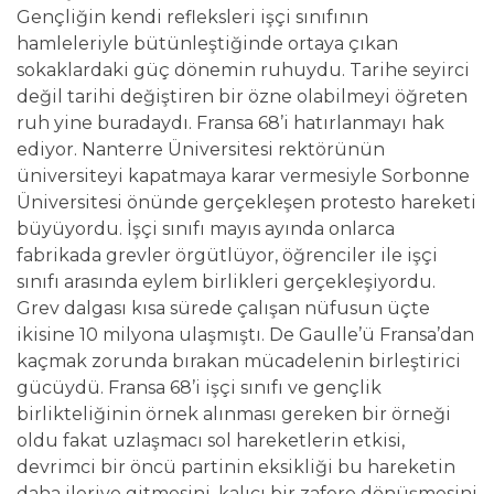
Gençliğin kendi refleksleri işçi sınıfının
hamleleriyle bütünleştiğinde ortaya çıkan
sokaklardaki güç dönemin ruhuydu. Tarihe seyirci
değil tarihi değiştiren bir özne olabilmeyi öğreten
ruh yine buradaydı. Fransa 68’i hatırlanmayı hak
ediyor. Nanterre Üniversitesi rektörünün
üniversiteyi kapatmaya karar vermesiyle Sorbonne
Üniversitesi önünde gerçekleşen protesto hareketi
büyüyordu. İşçi sınıfı mayıs ayında onlarca
fabrikada grevler örgütlüyor, öğrenciler ile işçi
sınıfı arasında eylem birlikleri gerçekleşiyordu.
Grev dalgası kısa sürede çalışan nüfusun üçte
ikisine 10 milyona ulaşmıştı. De Gaulle’ü Fransa’dan
kaçmak zorunda bırakan mücadelenin birleştirici
gücüydü. Fransa 68’i işçi sınıfı ve gençlik
birlikteliğinin örnek alınması gereken bir örneği
oldu fakat uzlaşmacı sol hareketlerin etkisi,
devrimci bir öncü partinin eksikliği bu hareketin
daha ileriye gitmesini, kalıcı bir zafere dönüşmesini