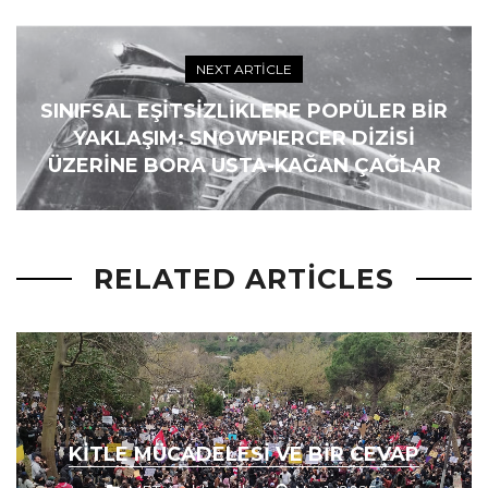
NEXT ARTICLE
SINIFSAL EŞITSIZLIKLERE POPÜLER BIR
YAKLAŞIM: SNOWPIERCER DİZİSİ
ÜZERİNE BORA USTA-KAĞAN ÇAĞLAR
RELATED ARTICLES
KITLE MÜCADELESI VE BIR CEVAP