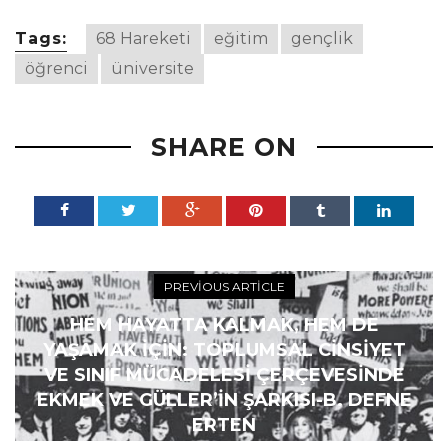
Tags:
68 Hareketi
eğitim
gençlik
öğrenci
üniversite
SHARE ON
PREVIOUS ARTICLE
HEM HAYATTA KALMAK, HEM DE
YAŞAMAK IÇIN: TOPLUMSAL CINSIYET
VE SINIF MÜCADELESI ÇERÇEVESINDE
EKMEK VE GÜLLER’İN ŞARKISI-B. DEFNE
ERTEN