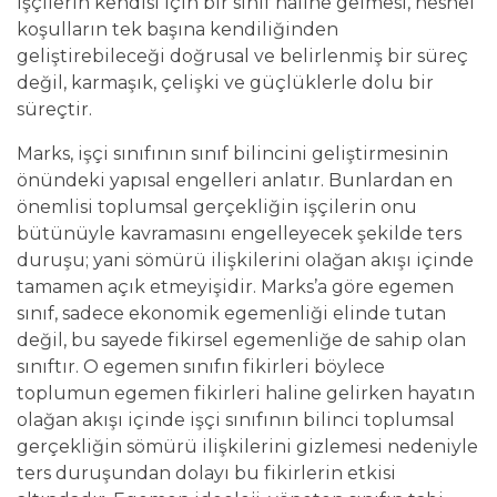
işçilerin kendisi için bir sınıf haline gelmesi, nesnel
koşulların tek başına kendiliğinden
geliştirebileceği doğrusal ve belirlenmiş bir süreç
değil, karmaşık, çelişki ve güçlüklerle dolu bir
süreçtir.
Marks, işçi sınıfının sınıf bilincini geliştirmesinin
önündeki yapısal engelleri anlatır. Bunlardan en
önemlisi toplumsal gerçekliğin işçilerin onu
bütünüyle kavramasını engelleyecek şekilde ters
duruşu; yani sömürü ilişkilerini olağan akışı içinde
tamamen açık etmeyişidir. Marks’a göre egemen
sınıf, sadece ekonomik egemenliği elinde tutan
değil, bu sayede fikirsel egemenliğe de sahip olan
sınıftır. O egemen sınıfın fikirleri böylece
toplumun egemen fikirleri haline gelirken hayatın
olağan akışı içinde işçi sınıfının bilinci toplumsal
gerçekliğin sömürü ilişkilerini gizlemesi nedeniyle
ters duruşundan dolayı bu fikirlerin etkisi