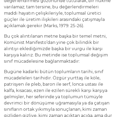
değerlendirmesi gözönünde tutularak, bir hükme
varılamaz; tam tersine, bu değerlendirmeleri
maddi hayatın çelişkileriyle, toplumsal üretici
güçler ile üretim ilişkileri arasındaki çatışmayla
açıklamak gerekir (Marks, 1979: 25-26).
Bu çok alıntılanan metne başka bir temel metni,
Komünist Manifesto’dan yine çok bilindik bir
alıntıyı eklediğimizde başka bir vurgu ile karşı
karşıya kalırız. Bu metinde ise toplumsal değişim
sınıf mücadelesine bağlanmaktadır:
Bugüne kadarki bütün toplumların tarihi, sınıf
mücadeleleri tarihidir. Özgür yurttaş ile köle,
patrisyen ile pleb, baron ile serf, lonca ustası ile
kalfa, kısacası, ezen ile ezilen sürekli karşı karşıya
gelmişler, her seferinde ya toplumun tümüyle
devrimci bir dönüşüme uğramasıyla ya da çatışan
sınıfların ortak yıkımıyla sonuçlanan, kimi zaman
gizliden gizliye, kimi zaman açıktan açığa, ama dur