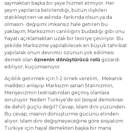
saymaktan başka bir şeye hizmet etmiyor. Her
şeyin yapılarca belirlendiği, bütün ilişkileri
statikleştiren ve aslında -farkında olsun ya da
olmasın- değişimi imkansız hale getiren bu
yaklaşım, Marksizmin canlılığını budadığı gibi onu
hayatı açıklamaktan uzak bir teoriye çeviriyor. Bu
şekilde Marksizme yapılabilecek en büyük tahribat
yapılarak onun devrimci özünün yok edilmesi
demek olan
öznenin dönüştürücü rolü
gözardı
ediliyor; küçümseniyor.
Açıklık getirmek için 1-2 örnek verelim… Mekanik
maddeci anlayışı Marksizm sanan Stalinizmin,
Menşevizmin tedrisatından geçmiş olanlara
soruluyor: Neden Türkiye’de sol (sosyal demokrasi
de dahil) güçlü değil? Cevap, İslam dini yüzünden.
Bu cevap, insanın dönüştürme gücünü elinden
alıyor; İslam dini değişmeyeceğine göre sosyalizm
Türkiye için hayal demekten başka bir mana