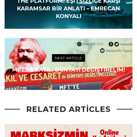
THE PLATFORM: EŞITSIZLIĞE KARŞI
KARAMSAR BIR ANLATI – EMRECAN
KONYALI
NEXT ARTICLE
MFT’YE KATIL, DÜNYAYI DEĞIŞTIRELIM!
RELATED ARTICLES