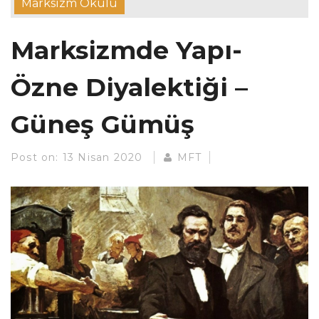
Marksizm Okulu
Marksizmde Yapı-
Özne Diyalektiği –
Güneş Gümüş
Post on:
13 Nisan 2020
MFT