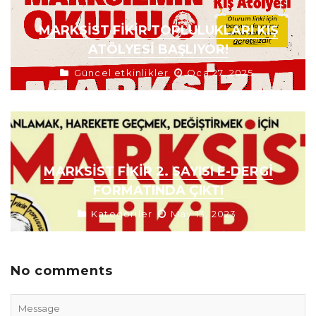
MARKSIST FIKIR TOPLULUKLARI KIŞ
ATÖLYESI BAŞLIYOR!
Güncel etkinlikler
Oca 27, 2025
MARKSIST FIKIR 2. SAYISI E-DERGI
FORMATINDA ÇIKTI
Kategoriler
May 13, 2023
No comments