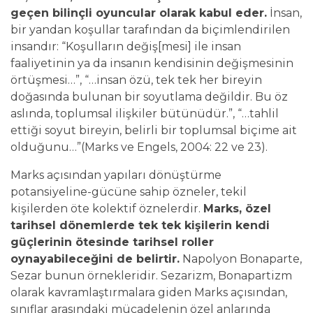
geçen bilinçli oyuncular olarak kabul eder.
İnsan,
bir yandan koşullar tarafından da biçimlendirilen
insandır: “Koşulların değiş[mesi] ile insan
faaliyetinin ya da insanın kendisinin değişmesinin
örtüşmesi…”, “…insan özü, tek tek her bireyin
doğasında bulunan bir soyutlama değildir. Bu öz
aslında, toplumsal ilişkiler bütünüdür.”, “…tahlil
ettiği soyut bireyin, belirli bir toplumsal biçime ait
olduğunu…”(Marks ve Engels, 2004: 22 ve 23).
Marks açısından yapıları dönüştürme
potansiyeline-gücüne sahip özneler, tekil
kişilerden öte kolektif öznelerdir.
Marks, özel
tarihsel dönemlerde tek tek kişilerin kendi
güçlerinin ötesinde tarihsel roller
oynayabileceğini de belirtir.
Napolyon Bonaparte,
Sezar bunun örnekleridir. Sezarizm, Bonapartizm
olarak kavramlaştırmalara giden Marks açısından,
sınıflar arasındaki mücadelenin özel anlarında