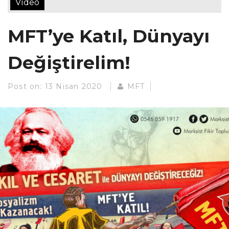
Video
MFT’ye Katıl, Dünyayı
Değiştirelim!
Post on:
13 Nisan 2020
MFT