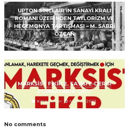
UPTON SINCLAIR’IN SANAYI KRALI
ROMANI ÜZERINDEN TAYLORIZM VE
HEGEMONYA TARTIŞMASI – M. SABRI
ÖZCAN
Edebiyat
Ara 23, 2024
MARKSIST FIKIR 2. SAYISI E-DERGI
FORMATINDA ÇIKTI
Kategoriler
May 13, 2023
No comments