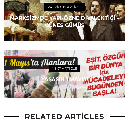
PREVIOUS ARTICLE
MARKSIZMDE YAPI-ÖZNE DIYALEKTIĞI –
GÜNEŞ GÜMÜŞ
NEXT ARTICLE
YAŞASIN 1 MAYIS!
RELATED ARTICLES