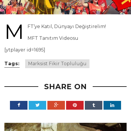
M
FT’ye Katıl, Dünyayı Değiştirelim!
MFT Tanıtım Videosu
[ytplayer id=1695]
Tags:
Marksist Fikir Topluluğu
SHARE ON