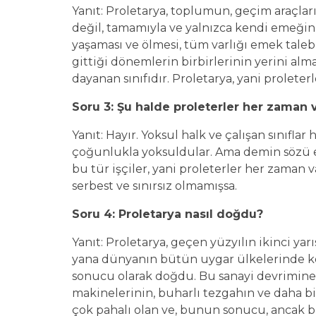
Yanıt: Proletarya, toplumun, geçim araçla
değil, tamamıyla ve yalnızca kendi emeğini
yaşaması ve ölmesi, tüm varlığı emek talebin
gittiği dönemlerin birbirlerinin yerini alm
dayanan sınıfıdır. Proletarya, yani proleterler
Soru 3: Şu halde proleterler her zaman 
Yanıt: Hayır. Yoksul halk ve çalışan sınıflar
çoğunlukla yoksuldular. Ama demin sözü ed
bu tür işçiler, yani proleterler her zaman 
serbest ve sınırsız olmamışsa.
Soru 4: Proletarya nasıl doğdu?
Yanıt: Proletarya, geçen yüzyılın ikinci ya
yana dünyanın bütün uygar ülkelerinde ke
sonucu olarak doğdu. Bu sanayi devrimine
makinelerinin, buharlı tezgahın ve daha b
çok pahalı olan ve, bunun sonucu, ancak bü