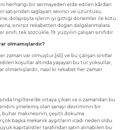
rını herhangi bir sermayeden elde edilen kârdan
n satışından sağlayan; sevinci ve üzüntüsü,
e, dolayısıyla işlerin iyi gittiği dönemler ile kötü
asına, sınırsız rekabetten doğan dalgalanmalara
 sınıfı, tek sözcükle, 19. yüzyılın çalışan sınıfıdır.
var olmamışlardır?
 her zaman var olmuştur,[45] ve bu çalışan sınıflar
ilen koşullar altında yaşayan bu tür yoksullar,
var olmamışlardır, nasıl ki rekabet her zaman
rısında İngiltere’de ortaya çıkan ve o zamandan bu
ndini yinelemiş olan sanayi devriminin bir
, buhar makinesinin, çeşitli dokuma
irçok başka mekanik aygıtların icadı neden oldu.
yük kapitalistler tarafından satın alınabilen bu