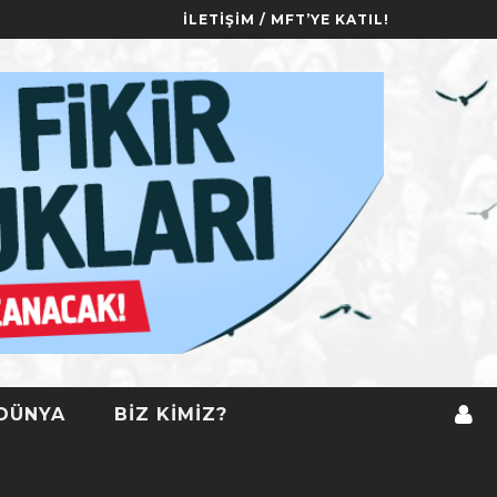
İLETIŞIM / MFT’YE KATIL!
DÜNYA
BIZ KIMIZ?