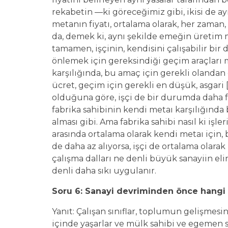
rekabetin —ki göreceğimiz gibi, ikisi de a
metanın fiyatı, ortalama olarak, her zaman,
da, demek ki, aynı şekilde emeğin üretim m
tamamen, işçinin, kendisini çalışabilir bir
önlemek için gereksindiği geçim araçları m
karşılığında, bu amaç için gerekli olandan 
ücret, geçim için gerekli en düşük, asgari [m
olduğuna göre, işçi de bir durumda daha fa
fabrika sahibinin kendi metaı karşılığınd
alması gibi. Ama fabrika sahibi nasıl ki iş
arasında ortalama olarak kendi metaı için,
de daha az alıyorsa, işçi de ortalama olarak
çalışma dalları ne denli büyük sanayiin elin
denli daha sıkı uygulanır.
Soru 6: Sanayi devriminden önce hangi ça
Yanıt: Çalışan sınıflar, toplumun gelişmesini
içinde yaşarlar ve mülk sahibi ve egemen sı