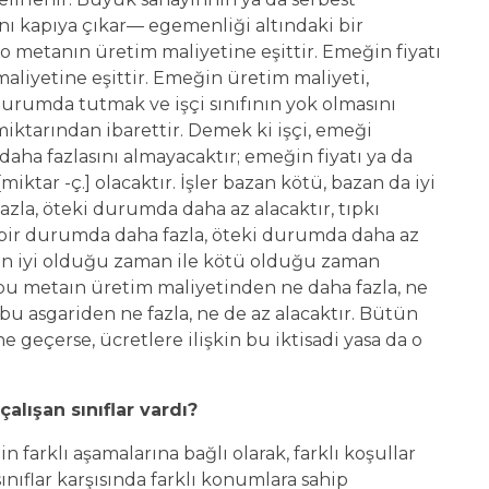
ynı kapıya çıkar— egemenliği altındaki bir
 o metanın üretim maliyetine eşittir. Emeğin fiyatı
aliyetine eşittir. Emeğin üretim maliyeti,
 durumda tutmak ve işçi sınıfının yok olmasını
iktarından ibarettir. Demek ki işçi, emeği
daha fazlasını almayacaktır; emeğin fiyatı ya da
iktar -ç.] olacaktır. İşler bazan kötü, bazan da iyi
zla, öteki durumda daha az alacaktır, tıpkı
a bir durumda daha fazla, öteki durumda daha az
lerin iyi olduğu zaman ile kötü olduğu zaman
 bu metaın üretim maliyetinden ne daha fazla, ne
 bu asgariden ne fazla, ne de az alacaktır. Bütün
e geçerse, ücretlere ilişkin bu iktisadi yasa da o
lışan sınıflar vardı?
n farklı aşamalarına bağlı olarak, farklı koşullar
nıflar karşısında farklı konumlara sahip