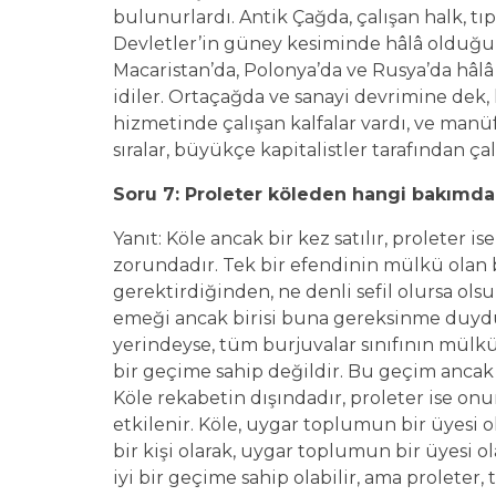
bulunurlardı. Antik Çağda, çalışan halk, tı
Devletler’in güney kesiminde hâlâ olduğu gi
Macaristan’da, Polonya’da ve Rusya’da hâlâ 
idiler. Ortaçağda ve sanayi devrimine dek,
hizmetinde çalışan kalfalar vardı, ve manüf
sıralar, büyükçe kapitalistler tarafından çal
Soru 7: Proleter köleden hangi bakımdan
Yanıt: Köle ancak bir kez satılır, proleter 
zorundadır. Tek bir efendinin mülkü olan b
gerektirdiğinden, ne denli sefil olursa ols
emeği ancak birisi buna gereksinme duyd
yerindeyse, tüm burjuvalar sınıfının mülkü 
bir geçime sahip değildir. Bu geçim ancak t
Köle rekabetin dışındadır, proleter ise o
etkilenir. Köle, uygar toplumun bir üyesi ola
bir kişi olarak, uygar toplumun bir üyesi o
iyi bir geçime sahip olabilir, ama prolete