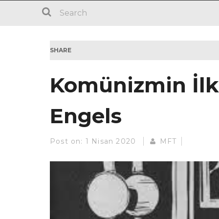
SHARE
Komünizmin İlke
Engels
Post on:
1 Nisan 2020
MFT