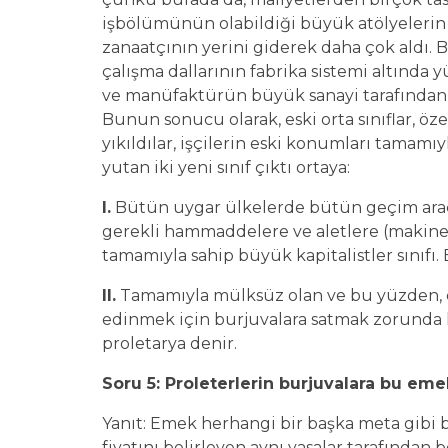
işbölümünün olabildiği büyük atölyelerin 
zanaatçının yerini giderek daha çok aldı.
çalışma dallarının fabrika sistemi altınd
ve manüfaktürün büyük sanayi tarafından 
Bunun sonucu olarak, eski orta sınıflar, öz
yıkıldılar, işçilerin eski konumları tamamıyl
yutan iki yeni sınıf çıktı ortaya:
I.
Bütün uygar ülkelerde bütün geçim araçl
gerekli hammaddelere ve aletlere (makinel
tamamıyla sahip büyük kapitalistler sınıfı. B
II.
Tamamıyla mülksüz olan ve bu yüzden, em
edinmek için burjuvalara satmak zorunda kala
proletarya denir.
Soru 5: Proleterlerin burjuvalara bu emek
Yanıt: Emek herhangi bir başka meta gibi b
fiyatını belirleyen aynı yasalar tarafından 