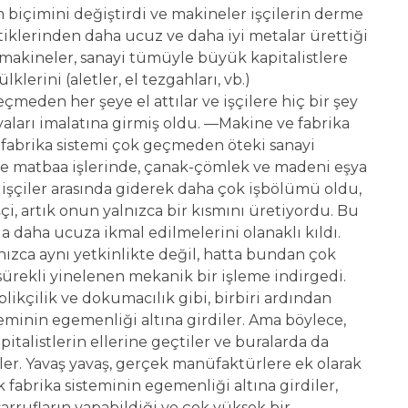
 biçimini değiştirdi ve makineler işçilerin derme
ttiklerinden daha ucuz ve daha iyi metalar ürettiği
 bu makineler, sanayi tümüyle büyük kapitalistlere
lklerini (aletler, el tezgahları, vb.)
geçmeden her şeye el attılar ve işçilere hiç bir şey
şyaları imalatına girmiş oldu. —Makine ve fabrika
fabrika sistemi çok geçmeden öteki sanayi
ve matbaa işlerinde, çanak-çömlek ve madeni eşya
 işçiler arasında giderek daha çok işbölümü oldu,
çi, artık onun yalnızca bir kısmını üretiyordu. Bu
a daha ucuza ikmal edilmelerini olanaklı kıldı.
nızca aynı yetkinlikte değil, hatta bundan çok
 sürekli yinelenen mekanik bir işleme indirgedi.
iplikçilik ve dokumacılık gibi, birbiri ardından
minin egemenliği altına girdiler. Ama böylece,
talistlerin ellerine geçtiler ve buralarda da
rdiler. Yavaş yavaş, gerçek manüfaktürlere ek olarak
k fabrika sisteminin egemenliği altına girdiler,
rrufların yapabildiği ve çok yüksek bir