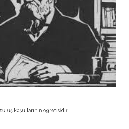
uluş koşullarının öğretisidir.