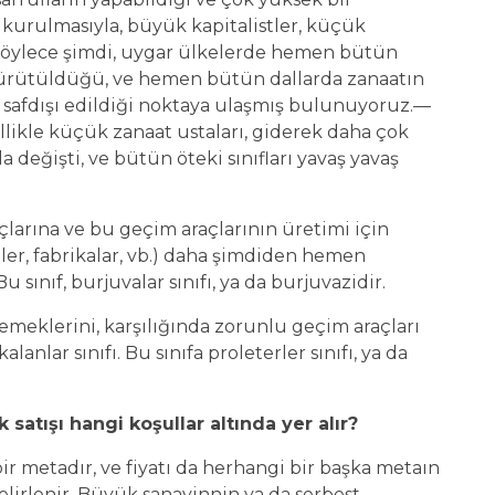
kurulmasıyla, büyük kapitalistler, küçük
 Böylece şimdi, uygar ülkelerde hemen bütün
a yürütüldüğü, ve hemen bütün dallarda zanaatın
safdışı edildiği noktaya ulaşmış bulunuyoruz.—
ellikle küçük zanaat ustaları, giderek daha çok
a değişti, ve bütün öteki sınıfları yavaş yavaş
arına ve bu geçim araçlarının üretimi için
er, fabrikalar, vb.) daha şimdiden hemen
u sınıf, burjuvalar sınıfı, ya da burjuvazidir.
eklerini, karşılığında zorunlu geçim araçları
nlar sınıfı. Bu sınıfa proleterler sınıfı, ya da
 satışı hangi koşullar altında yer alır?
ir metadır, ve fiyatı da herhangi bir başka metaın
belirlenir. Büyük sanayinnin ya da serbest