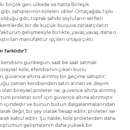
pkı birçok geri ülkede ve hatta Birleşik
bi, sahiplerinin köleleri idiler. Ortaçağda, tıpkı
olduğu gibi, toprak sahibi soyluların serfleri
 kentlerde, bir de küçük-burjuva zanaatçıların
aktürün gelişmesiyle birlikte, yavaş yavaş, daha o
ıştırılan manüfaktür işçileri ortaya çıktı.
 farklıdır?
ise kendisini günbegün, saat be saat satmak
ireysel köle, efendisinin çıkarı bunu
un, güvence altına alınmış bir geçime sahiptir;
uğu zaman kendisinden satın alınan ve, deyim
olan bireysel proleter ise, güvence altına alınmış
üm proleter sınıf için güvence altına alınmıştır.
nun içindedir ve bunun bütün dalgalanmalarından
rak değil, bir şey olarak hesap edilir; proleter ise
larak kabul edilir. Şu halde, köle proleterden daha
r, toplumun gelişmesinin daha yüksek bir