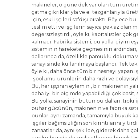
makineler, o güne dek var olan tüm üretim
çatma çıkrıklarıyla ve el tezgahlarıyla üre
için, eski işçileri safdışı bıraktı. Böylece
teslim etti ve işçilerin sayıca pek az olan mü
değersizleştirdi, öyle ki, kapitalistler çok 
kalmadı. Fabrika sistemi, bu yolla, giyim e
sisteminin harekete geçmesinin ardından, 
dallarında da, özellikle pamuklu dokuma 
sanayisinde kullanılmaya başlandı. Tek tek
öyle ki, daha önce tüm bir nesneyi yapan iş
işbölümü ürünlerin daha hızlı ve dolayısıyl
Bu, her işçinin eylemini, bir makinenin yal
daha iyi bir biçimde yapabildiği çok basit,
Bu yolla, sanayinin bütün bu dalları, tıpkı 
buhar gücünün, makinenin ve fabrika siste
bunlar, aynı zamanda, tamamıyla büyük kapi
işçiler bağımsızlığın son kırıntılarını yiti
zanaatlar da, aynı şekilde, giderek daha ço
çünkü burada da, maliyetlerden birçok tasa