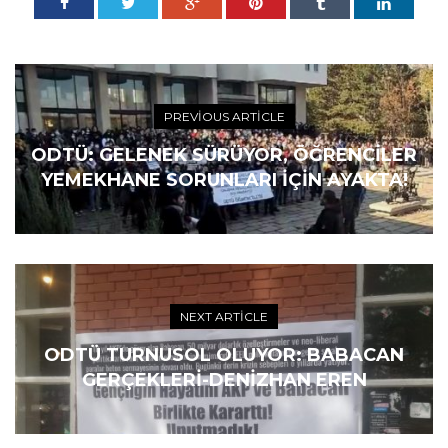
PREVIOUS ARTICLE
ODTÜ: GELENEK SÜRÜYOR, ÖĞRENCILER
YEMEKHANE SORUNLARI IÇIN AYAKTA!
NEXT ARTICLE
ODTÜ TURNUSOL OLUYOR: BABACAN
GERÇEKLERİ-DENİZHAN EREN