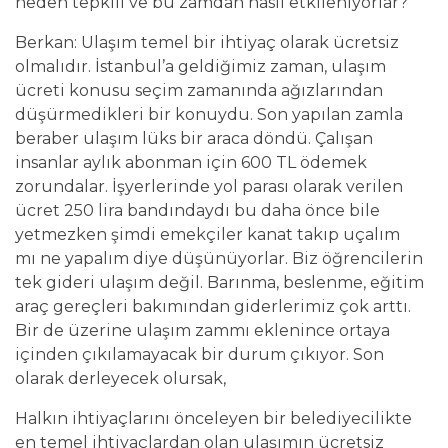
neden tepkili ve bu zamdan nasıl etkileniyorlar?
Berkan: Ulaşım temel bir ihtiyaç olarak ücretsiz
olmalıdır. İstanbul’a geldiğimiz zaman, ulaşım
ücreti konusu seçim zamanında ağızlarından
düşürmedikleri bir konuydu. Son yapılan zamla
beraber ulaşım lüks bir araca döndü. Çalışan
insanlar aylık abonman için 600 TL ödemek
zorundalar. İşyerlerinde yol parası olarak verilen
ücret 250 lira bandındaydı bu daha önce bile
yetmezken şimdi emekçiler kanat takıp uçalım
mı ne yapalım diye düşünüyorlar. Biz öğrencilerin
tek gideri ulaşım değil. Barınma, beslenme, eğitim
araç gereçleri bakımından giderlerimiz çok arttı.
Bir de üzerine ulaşım zammı eklenince ortaya
içinden çıkılamayacak bir durum çıkıyor. Son
olarak derleyecek olursak,
Halkın ihtiyaçlarını önceleyen bir belediyecilikte
en temel ihtiyaçlardan olan ulaşımın ücretsiz