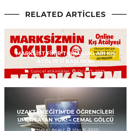
RELATED ARTICLES
MARKSIST FIKIR TOPLULUKLARI KIŞ
ATÖLYESI BAŞLIYOR!
Güncel etkinlikler
Oca 27, 2025
UZAKTAN EĞITIM’DE ÖĞRENCILERI
UMURSAYAN YOK! – CEMAL GÖLCÜ
Haber Analiz
May 11, 2020