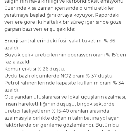
salgınının hava kirliliği ve karbondioksit emisyonu
üzerinde kısa zaman içerisinde olumlu etkiler
yaratmaya başladığını ortaya koyuyor. Rapordaki
verilere göre iki haftalık bir süreç içerisinde göze
çarpan bazı veriler şu şekilde:
Enerji santrallerindeki fosil yakıt tüketimi % 36
azaldı.
Büyük çelik üreticilerinin operasyon oranı % 15’den
fazla azaldı.
Kömür çıktısı % 26 düştü.
Uydu bazlı ölçümlerde NO2 oranı % 37 düştü.
Petrol rafinerilerinde kapasite kullanım oranı % 34
azaldı.
Öte yandan uluslararası ve lokal uçuşların azalması,
insan hareketliliğinin düşüşü, birçok sektörde
üretici faaliyetlerin % 15-40 oranları arasında
azalmasıyla birlikte doğanın tahribatına yol açan
faktörlerde bir gerileme gözlemlendi. Bütün bu