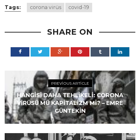
Tags:
corona virüs
covid-19
SHARE ON
PREVIOUS ARTICLE
HANGISI DAHA TEHLIKELI: CORONA
VIRÜSÜ MÜ KAPITALIZM MI? – EMRE
GÜNTEKIN