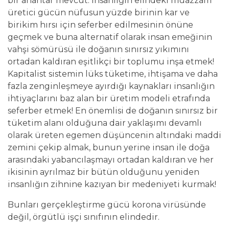
bir anahtar mevcut. İnsanlığın elindeki muazzam
üretici gücün nüfusun yüzde birinin kar ve
birikim hırsı için seferber edilmesinin önüne
geçmek ve buna alternatif olarak insan emeğinin
vahşi sömürüsü ile doğanın sınırsız yıkımını
ortadan kaldıran eşitlikçi bir toplumu inşa etmek!
Kapitalist sistemin lüks tüketime, ihtişama ve daha
fazla zenginleşmeye ayırdığı kaynakları insanlığın
ihtiyaçlarını baz alan bir üretim modeli etrafında
seferber etmek! En önemlisi de doğanın sınırsız bir
tüketim alanı olduğuna dair yaklaşımı devamlı
olarak üreten egemen düşüncenin altındaki maddi
zemini çekip almak, bunun yerine insan ile doğa
arasındaki yabancılaşmayı ortadan kaldıran ve her
ikisinin ayrılmaz bir bütün olduğunu yeniden
insanlığın zihnine kazıyan bir medeniyeti kurmak!
Bunları gerçekleştirme gücü korona virüsünde
değil, örgütlü işçi sınıfının elindedir.