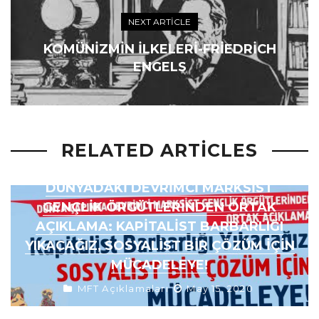
NEXT ARTICLE
KOMÜNIZMIN İLKELERI-FRIEDRICH
ENGELS
RELATED ARTICLES
DÜNYADAKI DEVRIMCI MARKSIST
GENÇLIK ÖRGÜTLERINDEN ORTAK
AÇIKLAMA: KAPITALIST BARBARLIĞI
YIKACAĞIZ, SOSYALIST BIR ÇÖZÜM IÇIN
MÜCADELEYE!
MFT Açıklamaları
May 15, 2020