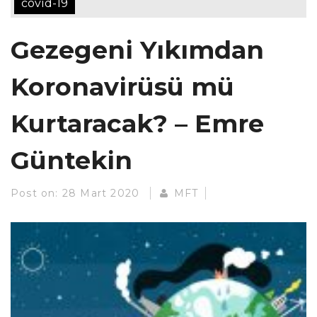
covid-19
Gezegeni Yıkımdan
Koronavirüsü mü
Kurtaracak? – Emre
Güntekin
Post on:
28 Mart 2020
MFT