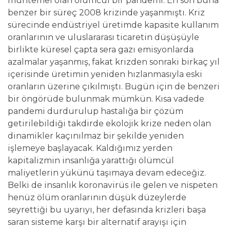
muhtemel olan ölümcül bir pandemi. En son buna
benzer bir süreç 2008 krizinde yaşanmıştı. Kriz
sürecinde endüstriyel üretimde kapasite kullanım
oranlarının ve uluslararası ticaretin düşüşüyle
birlikte küresel çapta sera gazı emisyonlarda
azalmalar yaşanmış, fakat krizden sonraki birkaç yıl
içerisinde üretimin yeniden hızlanmasıyla eski
oranların üzerine çıkılmıştı. Bugün için de benzeri
bir öngörüde bulunmak mümkün. Kısa vadede
pandemi durdurulup hastalığa bir çözüm
getirilebildiği takdirde ekolojik krize neden olan
dinamikler kaçınılmaz bir şekilde yeniden
işlemeye başlayacak. Kaldığımız yerden
kapitalizmin insanlığa yarattığı ölümcül
maliyetlerin yükünü taşımaya devam edeceğiz.
Belki de insanlık koronavirüs ile gelen ve nispeten
henüz ölüm oranlarının düşük düzeylerde
seyrettiği bu uyarıyı, her defasında krizleri başa
saran sisteme karşı bir alternatif arayışı için