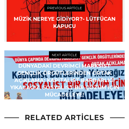
PREVIOUS ARTICLE
MÜZIK NEREYE GIDIYOR?- LÜTFÜCAN
KAPUCU
NEXT ARTICLE
DÜNYADAKI DEVRIMCI MARKSIST
GENÇLIK ÖRGÜTLERINDEN ORTAK
AÇIKLAMA: KAPITALIST BARBARLIĞI
YIKACAĞIZ, SOSYALIST BIR ÇÖZÜM IÇIN
MÜCADELEYE!
RELATED ARTICLES