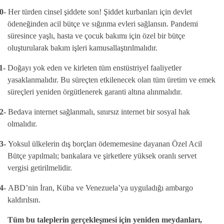
0-
Her türden cinsel şiddete son! Şiddet kurbanları için devlet
ödeneğinden acil bütçe ve sığınma evleri sağlansın. Pandemi
süresince yaşlı, hasta ve çocuk bakımı için özel bir bütçe
oluşturularak bakım işleri kamusallaştırılmalıdır.
1-
Doğayı yok eden ve kirleten tüm enstüstriyel faaliyetler
yasaklanmalıdır. Bu süreçten etkilenecek olan tüm üretim ve emek
süreçleri yeniden örgütlenerek garanti altına alınmalıdır.
2-
Bedava internet sağlanmalı, sınırsız internet bir sosyal hak
olmalıdır.
3-
Yoksul ülkelerin dış borçları ödememesine dayanan Özel Acil
Bütçe yapılmalı; bankalara ve şirketlere yüksek oranlı servet
vergisi getirilmelidir.
4-
ABD’nin İran, Küba ve Venezuela’ya uyguladığı ambargo
kaldırılsın.
Tüm bu taleplerin gerçekleşmesi için yeniden meydanları,