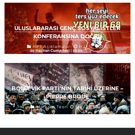
ULUSLARARASI GENÇ SOSYALISTLER
KONFERANSINA DOĞRU
MFT Açıklamaları
Haz 12, 2020
BOLŞEVIK PARTI’NIN TARIHI ÜZERINE –
PIERRE BROUE
Marksist Teori
May 31, 2025