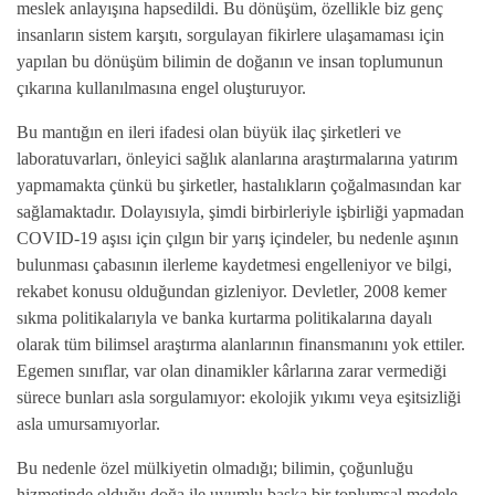
meslek anlayışına hapsedildi. Bu dönüşüm, özellikle biz genç
insanların sistem karşıtı, sorgulayan fikirlere ulaşamaması için
yapılan bu dönüşüm bilimin de doğanın ve insan toplumunun
çıkarına kullanılmasına engel oluşturuyor.
Bu mantığın en ileri ifadesi olan büyük ilaç şirketleri ve
laboratuvarları, önleyici sağlık alanlarına araştırmalarına yatırım
yapmamakta çünkü bu şirketler, hastalıkların çoğalmasından kar
sağlamaktadır. Dolayısıyla, şimdi birbirleriyle işbirliği yapmadan
COVID-19 aşısı için çılgın bir yarış içindeler, bu nedenle aşının
bulunması çabasının ilerleme kaydetmesi engelleniyor ve bilgi,
rekabet konusu olduğundan gizleniyor. Devletler, 2008 kemer
sıkma politikalarıyla ve banka kurtarma politikalarına dayalı
olarak tüm bilimsel araştırma alanlarının finansmanını yok ettiler.
Egemen sınıflar, var olan dinamikler kârlarına zarar vermediği
sürece bunları asla sorgulamıyor: ekolojik yıkımı veya eşitsizliği
asla umursamıyorlar.
Bu nedenle özel mülkiyetin olmadığı; bilimin, çoğunluğu
hizmetinde olduğu doğa ile uyumlu başka bir toplumsal modele