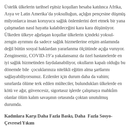
Üstelik ülkelerin tarihsel eşitsiz koşulları hesaba katılınca Afrika,
Asya ve Latin Amerika’da yoksulluğun, açlığın pençesine düşmüş
milyonlarca insan koruyucu sağlık önlemlerini dert etmek bir yana
çalışmadan nasıl hayatta kalabileceğini kara kara düşünüyor.
Ülkeden ülkeye ağırlaşan koşullar ülkelerin içindeki yoksul-
zengin ayrımını da sadece sağlık hizmetlerine erişim anlamında
değil bütün sosyal haklardan yararlanma ölçütünde açığa vuruyor.
Zenginseniz, COVID-19’a yakalansanız da özel hastanelerde en
iyi sağlık hizmetinden faydalanabiliyor, okulların kapalı olduğu bu
dönemde bile
çocuklarınıza nitelikli eğitim alma şartlarını
sağlayabiliyorsunuz. Ezilenler için durum daha da vahim;
sınırlarda ölüme terk edilen mülteciler, bulundukları ülkelerde en
kötü ve ağır, güvencesiz, sigortasız işlerde çalışmaya mahkûm
olanlar ölüm kalım savaşının ortasında çoktan unutulmuş
durumda.
Kadınlara Karşı Daha Fazla Baskı, Daha
Fazla Sosyo-
Çevresel Yıkım