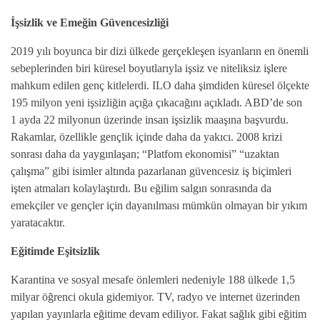
İşsizlik ve Emeğin Güvencesizliği
2019 yılı boyunca bir dizi ülkede gerçekleşen isyanların en önemli
sebeplerinden biri küresel boyutlarıyla işsiz ve niteliksiz işlere
mahkum edilen genç kitlelerdi. ILO daha şimdiden küresel ölçekte
195 milyon yeni işsizliğin açığa çıkacağını açıkladı. ABD’de son
1 ayda 22 milyonun üzerinde insan işsizlik maaşına başvurdu.
Rakamlar, özellikle gençlik içinde daha da yakıcı. 2008 krizi
sonrası daha da yaygınlaşan; “Platfom ekonomisi” “uzaktan
çalışma” gibi isimler altında pazarlanan güvencesiz iş biçimleri
işten atmaları kolaylaştırdı. Bu eğilim salgın sonrasında da
emekçiler ve gençler için dayanılması mümkün olmayan bir yıkım
yaratacaktır.
Eğitimde Eşitsizlik
Karantina ve sosyal mesafe önlemleri nedeniyle 188 ülkede 1,5
milyar öğrenci okula gidemiyor. TV, radyo ve internet üzerinden
yapılan yayınlarla eğitime devam ediliyor. Fakat sağlık gibi eğitim