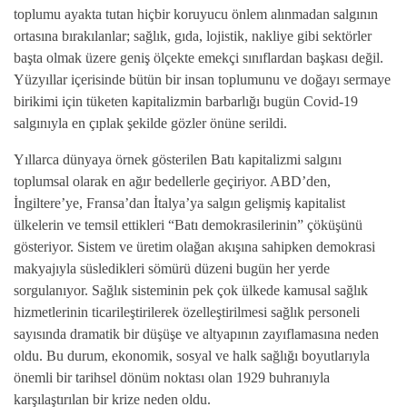
toplumu ayakta tutan hiçbir koruyucu önlem alınmadan salgının
ortasına bırakılanlar; sağlık, gıda, lojistik, nakliye gibi sektörler
başta olmak üzere geniş ölçekte emekçi sınıflardan başkası değil.
Yüzyıllar içerisinde bütün bir insan toplumunu ve doğayı sermaye
birikimi için tüketen kapitalizmin barbarlığı bugün Covid-19
salgınıyla en çıplak şekilde gözler önüne serildi.
Yıllarca dünyaya örnek gösterilen Batı kapitalizmi salgını
toplumsal olarak en ağır bedellerle geçiriyor. ABD’den,
İngiltere’ye, Fransa’dan İtalya’ya salgın gelişmiş kapitalist
ülkelerin ve temsil ettikleri “Batı demokrasilerinin” çöküşünü
gösteriyor. Sistem ve üretim olağan akışına sahipken demokrasi
makyajıyla süsledikleri sömürü düzeni bugün her yerde
sorgulanıyor. Sağlık sisteminin pek çok ülkede kamusal sağlık
hizmetlerinin ticarileştirilerek özelleştirilmesi sağlık personeli
sayısında dramatik bir düşüşe ve altyapının zayıflamasına neden
oldu. Bu durum, ekonomik, sosyal ve halk sağlığı boyutlarıyla
önemli bir tarihsel dönüm noktası olan 1929 buhranıyla
karşılaştırılan bir krize neden oldu.