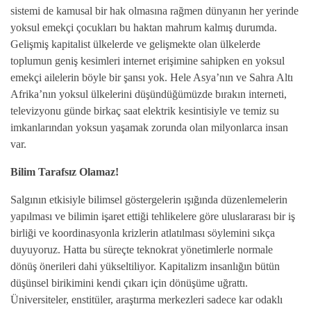
sistemi de kamusal bir hak olmasına rağmen dünyanın her yerinde
yoksul emekçi çocukları bu haktan mahrum kalmış durumda.
Gelişmiş kapitalist ülkelerde ve gelişmekte olan ülkelerde
toplumun geniş kesimleri internet erişimine sahipken en yoksul
emekçi ailelerin böyle bir şansı yok. Hele Asya’nın ve Sahra Altı
Afrika’nın yoksul ülkelerini düşündüğümüzde bırakın interneti,
televizyonu günde birkaç saat elektrik kesintisiyle ve temiz su
imkanlarından yoksun yaşamak zorunda olan milyonlarca insan
var.
Bilim Tarafsız Olamaz!
Salgının etkisiyle bilimsel göstergelerin ışığında düzenlemelerin
yapılması ve bilimin işaret ettiği tehlikelere göre uluslararası bir iş
birliği ve koordinasyonla krizlerin atlatılması söylemini sıkça
duyuyoruz. Hatta bu süreçte teknokrat yönetimlerle normale
dönüş önerileri dahi yükseltiliyor. Kapitalizm insanlığın bütün
düşünsel birikimini kendi çıkarı için dönüşüme uğrattı.
Üniversiteler, enstitüler, araştırma merkezleri sadece kar odaklı