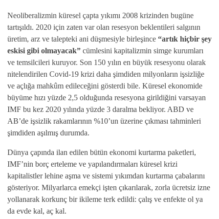
Neoliberalizmin küresel çapta yıkımı 2008 krizinden bugüne
tartışıldı. 2020 için zaten var olan resesyon beklentileri salgının
üretim, arz ve talepteki ani düşmesiyle birleşince
“artık hiçbir şey
eskisi gibi olmayacak”
cümlesini kapitalizmin simge kurumları
ve temsilcileri kuruyor. Son 150 yılın en büyük resesyonu olarak
nitelendirilen Covid-19 krizi daha şimdiden milyonların işsizliğe
ve açlığa mahkûm edileceğini gösterdi bile.
Küresel ekonomide
büyüme hızı yüzde 2,5 olduğunda resesyona girildiğini varsayan
IMF bu kez 2020 yılında yüzde 3 daralma bekliyor. ABD ve
AB’de işsizlik rakamlarının %10’un üzerine çıkması tahminleri
şimdiden aşılmış durumda.
Dünya çapında ilan edilen bütün ekonomi kurtarma paketleri,
IMF’nin borç erteleme ve yapılandırmaları küresel krizi
kapitalistler lehine aşma ve sistemi yıkımdan kurtarma çabalarını
gösteriyor. Milyarlarca emekçi işten çıkarılarak, zorla ücretsiz izne
yollanarak korkunç bir ikileme terk edildi: çalış ve enfekte ol ya
da evde kal, aç kal.