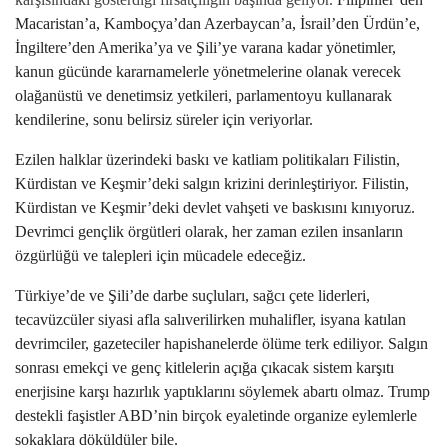
Macaristan’a, Kamboçya’dan Azerbaycan’a, İsrail’den Ürdün’e,
İngiltere’den Amerika’ya ve Şili’ye varana kadar yönetimler,
kanun gücünde kararnamelerle yönetmelerine olanak verecek
olağanüstü ve denetimsiz yetkileri, parlamentoyu kullanarak
kendilerine, sonu belirsiz süreler için veriyorlar.
Ezilen halklar üzerindeki baskı ve katliam politikaları Filistin,
Kürdistan ve Keşmir’deki salgın krizini derinleştiriyor. Filistin,
Kürdistan ve Keşmir’deki devlet vahşeti ve baskısını kınıyoruz.
Devrimci gençlik örgütleri olarak, her zaman ezilen insanların
özgürlüğü ve talepleri için mücadele edeceğiz.
Türkiye’de ve Şili’de darbe suçluları, sağcı çete liderleri,
tecavüzcüler siyasi afla salıverilirken muhalifler, isyana katılan
devrimciler, gazeteciler hapishanelerde ölüme terk ediliyor. Salgın
sonrası emekçi ve genç kitlelerin açığa çıkacak sistem karşıtı
enerjisine karşı hazırlık yaptıklarını söylemek abartı olmaz. Trump
destekli faşistler ABD’nin birçok eyaletinde organize eylemlerle
sokaklara döküldüler bile.