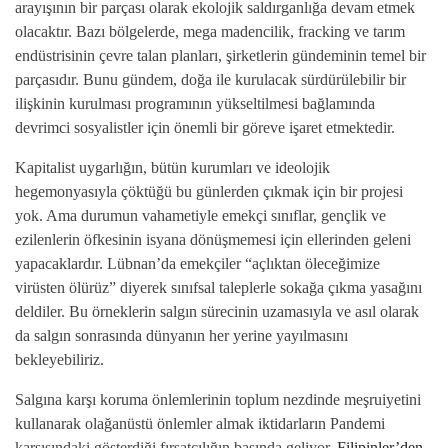
arayışının bir parçası olarak ekolojik saldırganlığa devam etmek
olacaktır. Bazı bölgelerde, mega madencilik, fracking ve tarım
endüstrisinin çevre talan planları, şirketlerin gündeminin temel bir
parçasıdır. Bunu gündem, doğa ile kurulacak sürdürülebilir bir
ilişkinin kurulması programının yükseltilmesi bağlamında
devrimci sosyalistler için önemli bir göreve işaret etmektedir.
Kapitalist uygarlığın, bütün kurumları ve ideolojik
hegemonyasıyla çöktüğü bu günlerden çıkmak için bir projesi
yok. Ama durumun vahametiyle emekçi sınıflar, gençlik ve
ezilenlerin öfkesinin isyana dönüşmemesi için ellerinden geleni
yapacaklardır. Lübnan’da emekçiler “açlıktan öleceğimize
virüsten ölürüz” diyerek sınıfsal taleplerle sokağa çıkma yasağını
deldiler. Bu örneklerin salgın sürecinin uzamasıyla ve asıl olarak
da salgın sonrasında dünyanın her yerine yayılmasını
bekleyebiliriz.
Salgına karşı koruma önlemlerinin toplum nezdinde meşruiyetini
kullanarak olağanüstü önlemler almak iktidarların Pandemi
karşısındaki gösterdiği fırsatçılığın başında geliyor.
Filipinler’den