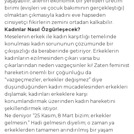
yaşayabilir; ailenin ekonomik bir yeniden üretim
birimi (evişleri ve çocuk bakımının gerçekleştiği)
olmaktan çıkmasıyla kadını eve hapseden
cinsiyetçi fikirlerin zemini ortadan kalkabilir.
Kadınlar Nasıl Özgürleşecek?
Meselenin erkek ile kadın karşıtlığı temelinde
konulması kadın sorununun çözümünde bir
çıkışsızlığı da beraberinde getiriyor. Erkeklerin
kadınların ezilmesinden çıkarı varsa bu
çıkarlarından neden vazgeçsinler ki! Zaten feminist
hareketin önemli bir çoğunluğu da
“vazgeçmezler, erkekler değişmez” diye
düşündüğünden kadın mücadelesinden erkekleri
dışlamak; kadınları erkeklere karşı
konumlandırmak üzerinden kadın hareketini
şekillendirmek istiyor.
Ne deniyor “25 Kasım, 8 Mart bizim; erkekler
gelmesin.” Hadi gelmesin diyelim; o zaman ya
erkeklerden tamamen arındırılmış bir yaşam