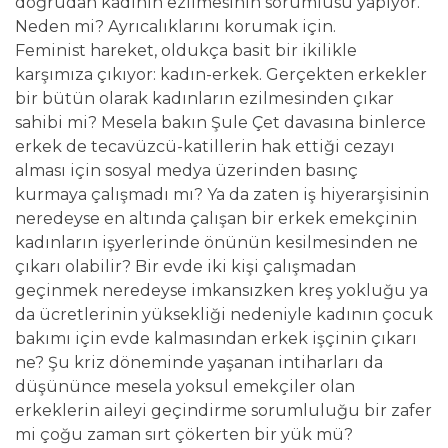
doğrudan kadının ezilmesinin sorumlusu yapıyor.
Neden mi? Ayrıcalıklarını korumak için.
Feminist hareket, oldukça basit bir ikilikle
karşımıza çıkıyor: kadın-erkek. Gerçekten erkekler
bir bütün olarak kadınların ezilmesinden çıkar
sahibi mi? Mesela bakın Şule Çet davasına binlerce
erkek de tecavüzcü-katillerin hak ettiği cezayı
alması için sosyal medya üzerinden basınç
kurmaya çalışmadı mı? Ya da zaten iş hiyerarşisinin
neredeyse en altında çalışan bir erkek emekçinin
kadınların işyerlerinde önünün kesilmesinden ne
çıkarı olabilir? Bir evde iki kişi çalışmadan
geçinmek neredeyse imkansızken kreş yokluğu ya
da ücretlerinin yüksekliği nedeniyle kadının çocuk
bakımı için evde kalmasından erkek işçinin çıkarı
ne? Şu kriz döneminde yaşanan intiharları da
düşününce mesela yoksul emekçiler olan
erkeklerin aileyi geçindirme sorumluluğu bir zafer
mi çoğu zaman sırt çökerten bir yük mü?