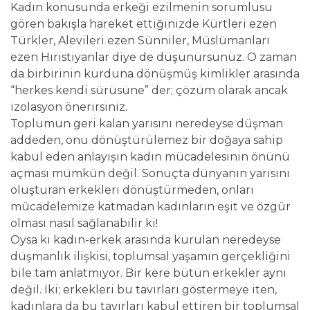
Kadın konusunda erkeği ezilmenin sorumlusu
gören bakışla hareket ettiğinizde Kürtleri ezen
Türkler, Alevileri ezen Sünniler, Müslümanları
ezen Hıristiyanlar diye de düşünürsünüz. O zaman
da birbirinin kurduna dönüşmüş kimlikler arasında
“herkes kendi sürüsüne” der; çözüm olarak ancak
izolasyon önerirsiniz.
Toplumun geri kalan yarısını neredeyse düşman
addeden, onu dönüştürülemez bir doğaya sahip
kabul eden anlayışın kadın mücadelesinin önünü
açması mümkün değil. Sonuçta dünyanın yarısını
oluşturan erkekleri dönüştürmeden, onları
mücadelemize katmadan kadınların eşit ve özgür
olması nasıl sağlanabilir ki!
Oysa ki kadın-erkek arasında kurulan neredeyse
düşmanlık ilişkisi, toplumsal yaşamın gerçekliğini
bile tam anlatmıyor. Bir kere bütün erkekler aynı
değil. İki; erkekleri bu tavırları göstermeye iten,
kadınlara da bu tavırları kabul ettiren bir toplumsal