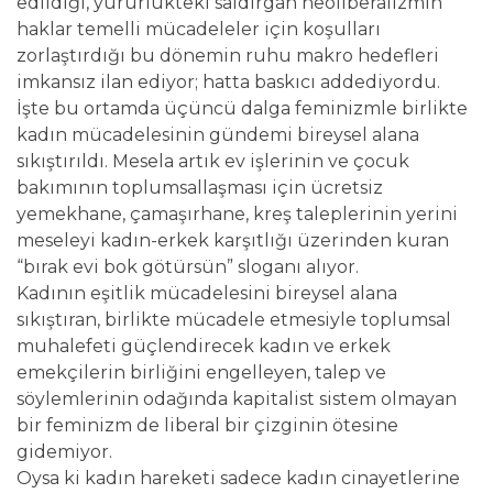
edildiği, yürürlükteki saldırgan neoliberalizmin
haklar temelli mücadeleler için koşulları
zorlaştırdığı bu dönemin ruhu makro hedefleri
imkansız ilan ediyor; hatta baskıcı addediyordu.
İşte bu ortamda üçüncü dalga feminizmle birlikte
kadın mücadelesinin gündemi bireysel alana
sıkıştırıldı. Mesela artık ev işlerinin ve çocuk
bakımının toplumsallaşması için ücretsiz
yemekhane, çamaşırhane, kreş taleplerinin yerini
meseleyi kadın-erkek karşıtlığı üzerinden kuran
“bırak evi bok götürsün” sloganı alıyor.
Kadının eşitlik mücadelesini bireysel alana
sıkıştıran, birlikte mücadele etmesiyle toplumsal
muhalefeti güçlendirecek kadın ve erkek
emekçilerin birliğini engelleyen, talep ve
söylemlerinin odağında kapitalist sistem olmayan
bir feminizm de liberal bir çizginin ötesine
gidemiyor.
Oysa ki kadın hareketi sadece kadın cinayetlerine