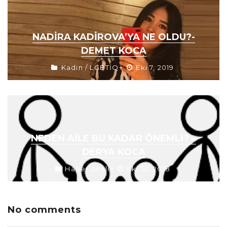
NADIRA KADIROVA’YA NE OLDU?-
DEMET KOCA
Kadın / LGBTİQ+
Eki 7, 2019
NEDEN AILE BU KADAR ÖNEMLI? –
DERYA KOCA
Haber Analiz
Eki 22, 2018
No comments