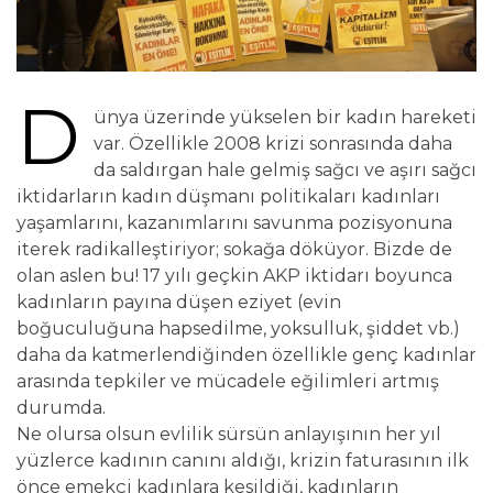
D
ünya üzerinde yükselen bir kadın hareketi
var. Özellikle 2008 krizi sonrasında daha
da saldırgan hale gelmiş sağcı ve aşırı sağcı
iktidarların kadın düşmanı politikaları kadınları
yaşamlarını, kazanımlarını savunma pozisyonuna
iterek radikalleştiriyor; sokağa döküyor. Bizde de
olan aslen bu! 17 yılı geçkin AKP iktidarı boyunca
kadınların payına düşen eziyet (evin
boğuculuğuna hapsedilme, yoksulluk, şiddet vb.)
daha da katmerlendiğinden özellikle genç kadınlar
arasında tepkiler ve mücadele eğilimleri artmış
durumda.
Ne olursa olsun evlilik sürsün anlayışının her yıl
yüzlerce kadının canını aldığı, krizin faturasının ilk
önce emekçi kadınlara kesildiği, kadınların