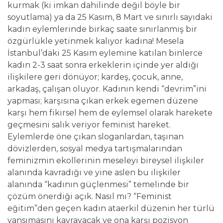
kurmak (ki imkan dahilinde değil böyle bir
soyutlama) ya da 25 Kasım, 8 Mart ve sınırlı sayıdaki
kadın eylemlerinde birkaç saate sınırlanmış bir
özgürlükle yetinmek kalıyor kadına! Mesela
İstanbul’daki 25 Kasım eylemine katılan binlerce
kadın 2-3 saat sonra erkeklerin içinde yer aldığı
ilişkilere geri dönüyor; kardeş, çocuk, anne,
arkadaş, çalışan oluyor. Kadının kendi “devrim”ini
yapması; karşısına çıkan erkek egemen düzene
karşı hem fikirsel hem de eylemsel olarak harekete
geçmesini salık veriyor feminist hareket.
Eylemlerde öne çıkan sloganlardan, taşınan
dövizlerden, sosyal medya tartışmalarından
feminizmin ekollerinin meseleyi bireysel ilişkiler
alanında kavradığı ve yine aslen bu ilişkiler
alanında “kadının güçlenmesi” temelinde bir
çözüm önerdiği açık. Nasıl mı? “Feminist
eğitim”den geçen kadın ataerkil düzenin her türlü
yansımasını kavrayacak ve ona karşı pozisyon