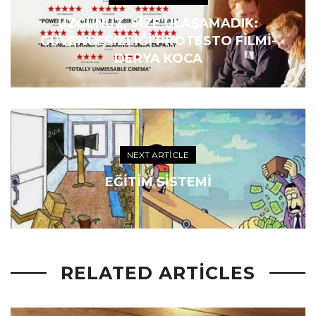
ÜZGÜNÜZ, SIZE ULAŞAMADIK:
GÜVENCESIZLIĞI PROTESTO FILMI-
DERYA KOCA
NEXT ARTICLE
EĞITIM SISTEMI
RELATED ARTICLES