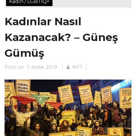
Kadın / LGBTİQ+
Kadınlar Nasıl
Kazanacak? – Güneş
Gümüş
Post on:
7 Aralık 2019
MFT