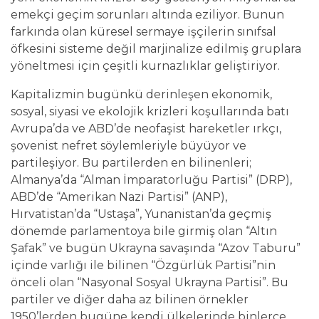
emekçi geçim sorunları altında eziliyor. Bunun
farkında olan küresel sermaye işçilerin sınıfsal
öfkesini sisteme değil marjinalize edilmiş gruplara
yöneltmesi için çeşitli kurnazlıklar geliştiriyor.
Kapitalizmin bugünkü derinleşen ekonomik,
sosyal, siyasi ve ekolojik krizleri koşullarında batı
Avrupa’da ve ABD’de neofaşist hareketler ırkçı,
şovenist nefret söylemleriyle büyüyor ve
partileşiyor. Bu partilerden en bilinenleri;
Almanya’da “Alman İmparatorluğu Partisi” (DRP),
ABD’de “Amerikan Nazi Partisi” (ANP),
Hırvatistan’da “Ustaşa”, Yunanistan’da geçmiş
dönemde parlamentoya bile girmiş olan “Altın
Şafak” ve bugün Ukrayna savaşında “Azov Taburu”
içinde varlığı ile bilinen “Özgürlük Partisi”nin
önceli olan “Nasyonal Sosyal Ukrayna Partisi”. Bu
partiler ve diğer daha az bilinen örnekler
1950’lerden bugüne kendi ülkelerinde binlerce