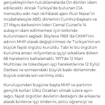
gerçekleştirilen tutuklamalarda On dörtler idam
edilecekti. Ancak Türkiye’de bulunan CIA
mensubu eski nazi istihbarat ajanı Ruzi Nazar’ın
müdahalesiyle ABD, dönemin Cumhurbaşkanı ve
27 Mayıs darbesinin lideri Cemal Gürsel’e 14
subayın idam edilmemesi için telkinde
bulunmasını sağladı. Böylece 1969 ‘da CKMP’nin
adının MHP olarak değiştirilmesi ile Türkiye’nin en
büyük faşist örgütü kuruldu. Tabi ki bu örgütün
kurulma amacı milyonlarca işçiyi sokaklara döken
68 hareketini baltalamaktı. 1971’de 12 Mart
Muhtırası ile tökezleyen işçi hareketlerine 12 Eylül
Darbesi ve sonrasındaki büyük baskı döneminde
büyük oranda son verilmiş oldu.
Kuruluşundan bugüne başta MHP ve partinin
gençlik kolları Ülkü Ocakları olmak üzere aşırı-
sağcı, faşist örgütler devletin desteğini de arkasına
alarak binlerce işçi önderini, solcu öğrenciyi ve