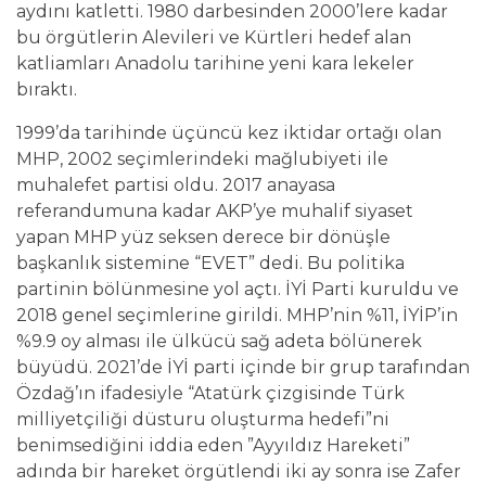
aydını katletti. 1980 darbesinden 2000’lere kadar
bu örgütlerin Alevileri ve Kürtleri hedef alan
katliamları Anadolu tarihine yeni kara lekeler
bıraktı.
1999’da tarihinde üçüncü kez iktidar ortağı olan
MHP, 2002 seçimlerindeki mağlubiyeti ile
muhalefet partisi oldu. 2017 anayasa
referandumuna kadar AKP’ye muhalif siyaset
yapan MHP yüz seksen derece bir dönüşle
başkanlık sistemine “EVET” dedi. Bu politika
partinin bölünmesine yol açtı. İYİ Parti kuruldu ve
2018 genel seçimlerine girildi. MHP’nin %11, İYİP’in
%9.9 oy alması ile ülkücü sağ adeta bölünerek
büyüdü. 2021’de İYİ parti içinde bir grup tarafından
Özdağ’ın ifadesiyle “Atatürk çizgisinde Türk
milliyetçiliği düsturu oluşturma hedefi”ni
benimsediğini iddia eden ”Ayyıldız Hareketi”
adında bir hareket örgütlendi iki ay sonra ise Zafer