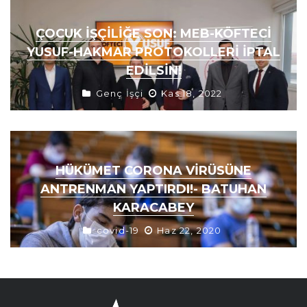
ÇOCUK İŞÇİLİĞE SON: MEB-KÖFTECİ
YUSUF-HAKMAR PROTOKOLLERİ İPTAL
EDİLSİN!
Genç İşçi
Kas 18, 2022
HÜKÜMET CORONA VIRÜSÜNE
ANTRENMAN YAPTIRDI!- BATUHAN
KARACABEY
covid-19
Haz 22, 2020