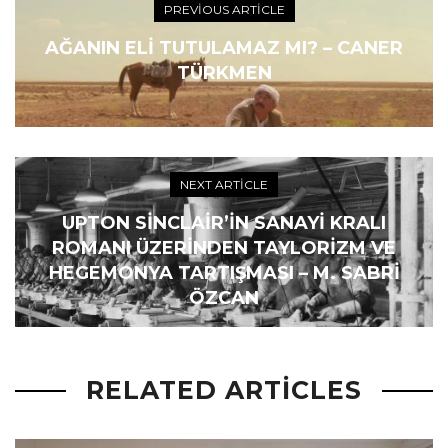
PREVIOUS ARTICLE
AĞANIN ELI TUTULAMAZ MI? – CANER
TÜRKMEN
NEXT ARTICLE
UPTON SINCLAIR’IN SANAYI KRALI
ROMANI ÜZERINDEN TAYLORIZM VE
HEGEMONYA TARTIŞMASI – M. SABRI
ÖZCAN
RELATED ARTICLES