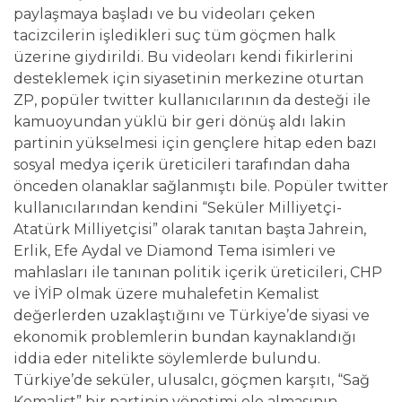
paylaşmaya başladı ve bu videoları çeken
tacizcilerin işledikleri suç tüm göçmen halk
üzerine giydirildi. Bu videoları kendi fikirlerini
desteklemek için siyasetinin merkezine oturtan
ZP, popüler twitter kullanıcılarının da desteği ile
kamuoyundan yüklü bir geri dönüş aldı lakin
partinin yükselmesi için gençlere hitap eden bazı
sosyal medya içerik üreticileri tarafından daha
önceden olanaklar sağlanmıştı bile. Popüler twitter
kullanıcılarından kendini “Seküler Milliyetçi-
Atatürk Milliyetçisi” olarak tanıtan başta Jahrein,
Erlik, Efe Aydal ve Diamond Tema isimleri ve
mahlasları ile tanınan politik içerik üreticileri, CHP
ve İYİP olmak üzere muhalefetin Kemalist
değerlerden uzaklaştığını ve Türkiye’de siyasi ve
ekonomik problemlerin bundan kaynaklandığı
iddia eder nitelikte söylemlerde bulundu.
Türkiye’de seküler, ulusalcı, göçmen karşıtı, “Sağ
Kemalist” bir partinin yönetimi ele almasının