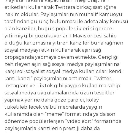
Mayıs’ta Taksimi kapatmasını meşrulaştıran
etiketleri kullanarak Twittera birkaç saatliğine
hakim oldular. Paylaşımlarının muhalif kamuoyu
tarafından gülünç bulunması ile adeta alay konusu
olan kanziler, bugün popülerliklerini görece
yitirmiş gibi gözüküyorlar. 1 Mayıs öncesi sahip
olduğu karizmasını yitiren kanziler buna rağmen
sosyal medyayı etkin kullanarak aşırı sağ
propaganda yapmaya devam etmekte. Gençliği
zehirleyen aşırı sağ sosyal medya paylaşımlarına
karşı sol-sosyalist sosyal medya kullanıcıları kendi
“anti-kanzi” paylaşımlarını arttırmalı. Twitter,
İnstagram ve TikTok gibi yaygın kullanıma sahip
sosyal medya uygulamalarında uzun tespitler
yapmak yerine daha göze çarpıcı, kolay
tüketilebilecek ve bu mecralarda yaygın
kullanımda olan “meme” formatında ya da son
dönemde popülerlerşen “video edit” formatında
paylaşımlarla kanzilerin prestiji daha da