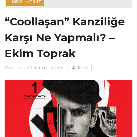
Haber Analiz
“Coollaşan” Kanziliğe
Karşı Ne Yapmalı? –
Ekim Toprak
Post on:
22 Kasım 2024
MFT