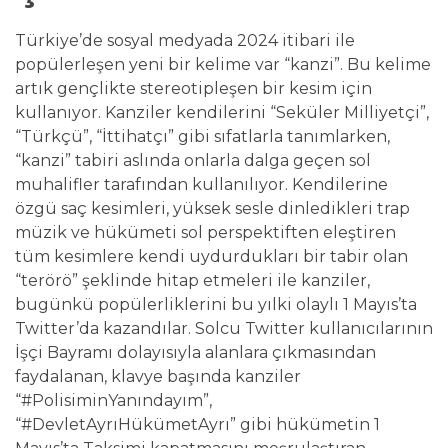
Türkiye’de sosyal medyada 2024 itibari ile
popülerleşen yeni bir kelime var “kanzi”. Bu kelime
artık gençlikte stereotipleşen bir kesim için
kullanıyor. Kanziler kendilerini “Seküler Milliyetçi”,
“Türkçü”, “İttihatçı” gibi sıfatlarla tanımlarken,
“kanzi” tabiri aslında onlarla dalga geçen sol
muhalifler tarafından kullanılıyor. Kendilerine
özgü saç kesimleri, yüksek sesle dinledikleri trap
müzik ve hükümeti sol perspektiften eleştiren
tüm kesimlere kendi uydurdukları bir tabir olan
“terörö” şeklinde hitap etmeleri ile kanziler,
bugünkü popülerliklerini bu yılki olaylı 1 Mayıs’ta
Twitter’da kazandılar. Solcu Twitter kullanıcılarının
İşçi Bayramı dolayısıyla alanlara çıkmasından
faydalanan, klavye başında kanziler
“#PolisiminYanındayım”,
“#DevletAyrıHükümetAyrı” gibi hükümetin 1