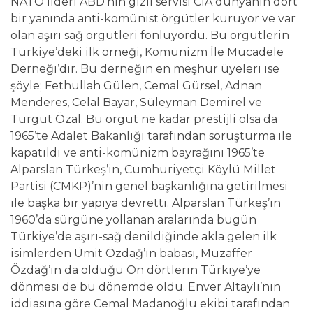
NATO lideri ABD’nin gizli servisi CIA dünyanın dört
bir yanında anti-komünist örgütler kuruyor ve var
olan aşırı sağ örgütleri fonluyordu. Bu örgütlerin
Türkiye’deki ilk örneği, Komünizm İle Mücadele
Derneği’dir. Bu derneğin en meşhur üyeleri ise
şöyle; Fethullah Gülen, Cemal Gürsel, Adnan
Menderes, Celal Bayar, Süleyman Demirel ve
Turgut Özal. Bu örgüt ne kadar prestijli olsa da
1965’te Adalet Bakanlığı tarafından soruşturma ile
kapatıldı ve anti-komünizm bayrağını 1965’te
Alparslan Türkeş’in, Cumhuriyetçi Köylü Millet
Partisi (CMKP)’nin genel başkanlığına getirilmesi
ile başka bir yapıya devretti. Alparslan Türkeş’in
1960’da sürgüne yollanan aralarında bugün
Türkiye’de aşırı-sağ denildiğinde akla gelen ilk
isimlerden Ümit Özdağ’ın babası, Muzaffer
Özdağ’ın da olduğu On dörtlerin Türkiye’ye
dönmesi de bu dönemde oldu. Enver Altaylı’nın
iddiasına göre Cemal Madanoğlu ekibi tarafından