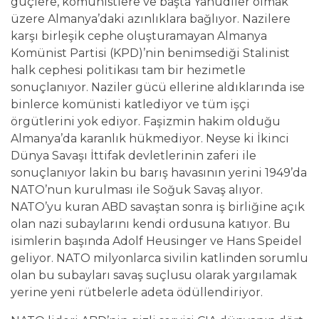
güçlere, komünistlere ve başta Yahudiler olmak
üzere Almanya’daki azınlıklara bağlıyor. Nazilere
karşı birleşik cephe oluşturamayan Almanya
Komünist Partisi (KPD)’nin benimsediği Stalinist
halk cephesi politikası tam bir hezimetle
sonuçlanıyor. Naziler gücü ellerine aldıklarında ise
binlerce komünisti katlediyor ve tüm işçi
örgütlerini yok ediyor. Faşizmin hakim olduğu
Almanya’da karanlık hükmediyor. Neyse ki İkinci
Dünya Savaşı İttifak devletlerinin zaferi ile
sonuçlanıyor lakin bu barış havasının yerini 1949’da
NATO’nun kurulması ile Soğuk Savaş alıyor.
NATO’yu kuran ABD savaştan sonra iş birliğine açık
olan nazi subaylarını kendi ordusuna katıyor. Bu
isimlerin başında Adolf Heusinger ve Hans Speidel
geliyor. NATO milyonlarca sivilin katlinden sorumlu
olan bu subayları savaş suçlusu olarak yargılamak
yerine yeni rütbelerle adeta ödüllendiriyor.